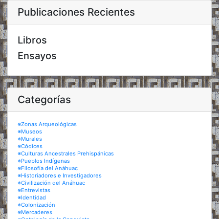
Publicaciones Recientes
Libros
Ensayos
Categorías
※Zonas Arqueológicas
※Museos
※Murales
※Códices
※Culturas Ancestrales Prehispánicas
※Pueblos Indígenas
※Filosofía del Anáhuac
※Historiadores e Investigadores
※Civilización del Anáhuac
※Entrevistas
※Identidad
※Colonización
※Mercaderes