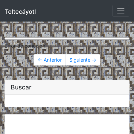
Toltecáyotl
Error de conexión.
← Anterior
Siguiente →
Buscar