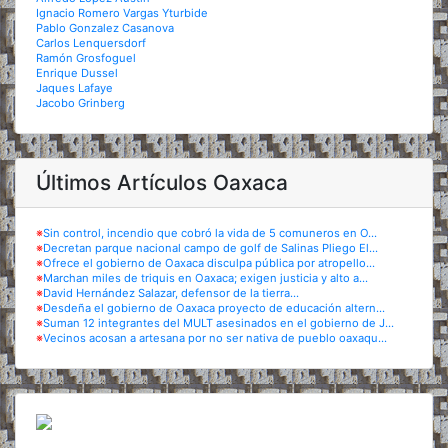
Ignacio Romero Vargas Yturbide
Pablo Gonzalez Casanova
Carlos Lenquersdorf
Ramón Grosfoguel
Enrique Dussel
Jaques Lafaye
Jacobo Grinberg
Últimos Artículos Oaxaca
※
Sin control, incendio que cobró la vida de 5 comuneros en O...
※
Decretan parque nacional campo de golf de Salinas Pliego El...
※
Ofrece el gobierno de Oaxaca disculpa pública por atropello...
※
Marchan miles de triquis en Oaxaca; exigen justicia y alto a...
※
David Hernández Salazar, defensor de la tierra...
※
Desdeña el gobierno de Oaxaca proyecto de educación altern...
※
Suman 12 integrantes del MULT asesinados en el gobierno de J...
※
Vecinos acosan a artesana por no ser nativa de pueblo oaxaqu...