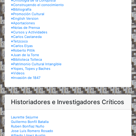
※Ontología de la Conquista
※Construyendo el conocimiento
※Bibliografía
※Promoción Cultural
※English Version
※Aportaciones
※Notas de Prensa
※Cursos y Actividades
※Carlos Castaneda
※Tetzcoco
※Carlos Elyas
※Roberto Pitlik
※Juan de la Torre
※Biblioteca Tolteca
※Patrimonio Cultural Intangible
※Yopes, Topes y Baches
※Videos
※Invasión de 1847
Historiadores e Investigadores Críticos
Laurette Sejurne
Guillermo Bonfil Batalla
Ruben Bonfiaz Nuño
Jose Luis Romero Rosado
Alfredo López Austin