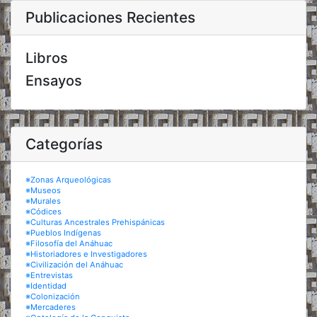
Publicaciones Recientes
Libros
Ensayos
Categorías
※Zonas Arqueológicas
※Museos
※Murales
※Códices
※Culturas Ancestrales Prehispánicas
※Pueblos Indígenas
※Filosofía del Anáhuac
※Historiadores e Investigadores
※Civilización del Anáhuac
※Entrevistas
※Identidad
※Colonización
※Mercaderes