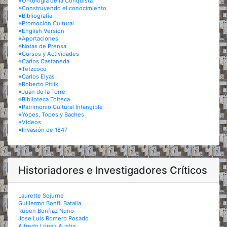
※Ontología de la Conquista
※Construyendo el conocimiento
※Bibliografía
※Promoción Cultural
※English Version
※Aportaciones
※Notas de Prensa
※Cursos y Actividades
※Carlos Castaneda
※Tetzcoco
※Carlos Elyas
※Roberto Pitlik
※Juan de la Torre
※Biblioteca Tolteca
※Patrimonio Cultural Intangible
※Yopes, Topes y Baches
※Videos
※Invasión de 1847
Historiadores e Investigadores Críticos
Laurette Sejurne
Guillermo Bonfil Batalla
Ruben Bonfiaz Nuño
Jose Luis Romero Rosado
Alfredo López Austin