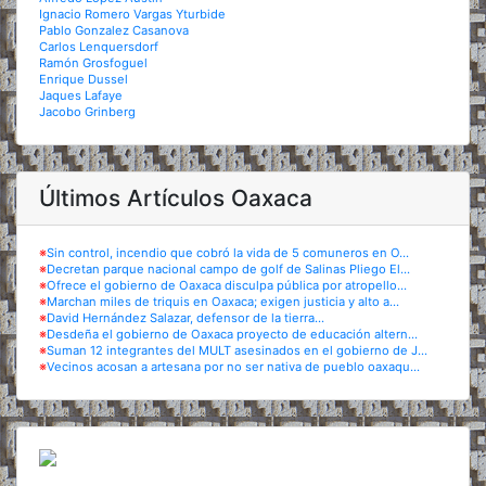
Ignacio Romero Vargas Yturbide
Pablo Gonzalez Casanova
Carlos Lenquersdorf
Ramón Grosfoguel
Enrique Dussel
Jaques Lafaye
Jacobo Grinberg
Últimos Artículos Oaxaca
※
Sin control, incendio que cobró la vida de 5 comuneros en O...
※
Decretan parque nacional campo de golf de Salinas Pliego El...
※
Ofrece el gobierno de Oaxaca disculpa pública por atropello...
※
Marchan miles de triquis en Oaxaca; exigen justicia y alto a...
※
David Hernández Salazar, defensor de la tierra...
※
Desdeña el gobierno de Oaxaca proyecto de educación altern...
※
Suman 12 integrantes del MULT asesinados en el gobierno de J...
※
Vecinos acosan a artesana por no ser nativa de pueblo oaxaqu...