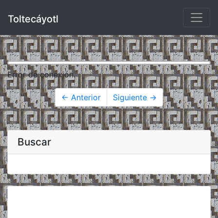
Toltecáyotl
Error de conexión.
← Anterior
Siguiente →
Buscar