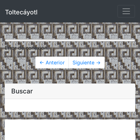
Toltecáyotl
Error de conexión.
← Anterior
Siguiente →
Buscar