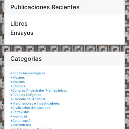
Publicaciones Recientes
Libros
Ensayos
Categorías
※Zonas Arqueológicas
※Museos
※Murales
※Códices
※Culturas Ancestrales Prehispánicas
※Pueblos Indígenas
※Filosofía del Anáhuac
※Historiadores e Investigadores
※Civilización del Anáhuac
※Entrevistas
※Identidad
※Colonización
※Mercaderes