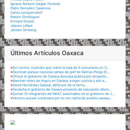
Ignacio Romero Vargas Yturbide
Pablo Gonzalez Casanova
Carlos Lenquersdorf
Ramón Grosfoguel
Enrique Dussel
Jaques Lafaye
Jacobo Grinberg
Últimos Artículos Oaxaca
※
Sin control, incendio que cobró la vida de 5 comuneros en O...
※
Decretan parque nacional campo de golf de Salinas Pliego El...
※
Ofrece el gobierno de Oaxaca disculpa pública por atropello...
※
Marchan miles de triquis en Oaxaca; exigen justicia y alto a...
※
David Hernández Salazar, defensor de la tierra...
※
Desdeña el gobierno de Oaxaca proyecto de educación altern...
※
Suman 12 integrantes del MULT asesinados en el gobierno de J...
※
Vecinos acosan a artesana por no ser nativa de pueblo oaxaqu...