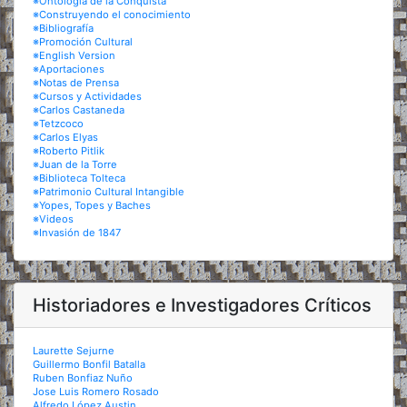
※Ontología de la Conquista
※Construyendo el conocimiento
※Bibliografía
※Promoción Cultural
※English Version
※Aportaciones
※Notas de Prensa
※Cursos y Actividades
※Carlos Castaneda
※Tetzcoco
※Carlos Elyas
※Roberto Pitlik
※Juan de la Torre
※Biblioteca Tolteca
※Patrimonio Cultural Intangible
※Yopes, Topes y Baches
※Videos
※Invasión de 1847
Historiadores e Investigadores Críticos
Laurette Sejurne
Guillermo Bonfil Batalla
Ruben Bonfiaz Nuño
Jose Luis Romero Rosado
Alfredo López Austin