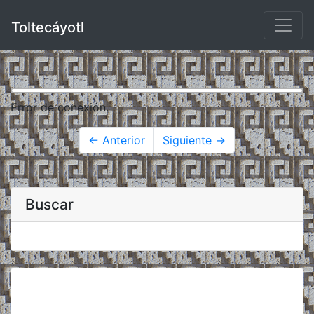
Toltecáyotl
Error de conexión.
← Anterior
Siguiente →
Buscar