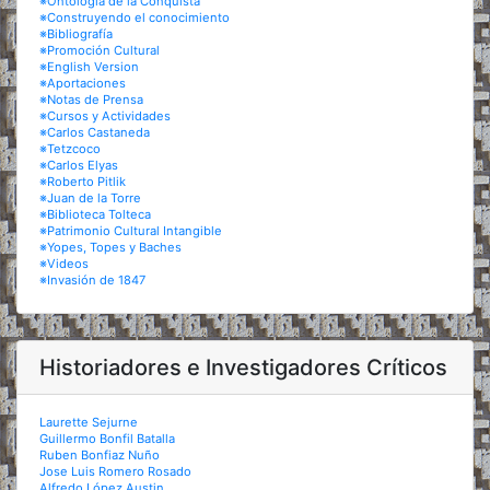
※Ontología de la Conquista
※Construyendo el conocimiento
※Bibliografía
※Promoción Cultural
※English Version
※Aportaciones
※Notas de Prensa
※Cursos y Actividades
※Carlos Castaneda
※Tetzcoco
※Carlos Elyas
※Roberto Pitlik
※Juan de la Torre
※Biblioteca Tolteca
※Patrimonio Cultural Intangible
※Yopes, Topes y Baches
※Videos
※Invasión de 1847
Historiadores e Investigadores Críticos
Laurette Sejurne
Guillermo Bonfil Batalla
Ruben Bonfiaz Nuño
Jose Luis Romero Rosado
Alfredo López Austin