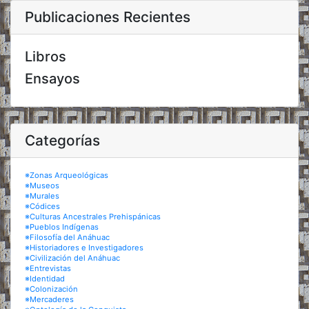
Publicaciones Recientes
Libros
Ensayos
Categorías
※Zonas Arqueológicas
※Museos
※Murales
※Códices
※Culturas Ancestrales Prehispánicas
※Pueblos Indígenas
※Filosofía del Anáhuac
※Historiadores e Investigadores
※Civilización del Anáhuac
※Entrevistas
※Identidad
※Colonización
※Mercaderes