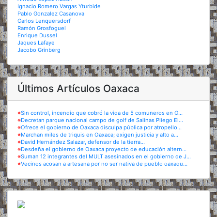
Ignacio Romero Vargas Yturbide
Pablo Gonzalez Casanova
Carlos Lenquersdorf
Ramón Grosfoguel
Enrique Dussel
Jaques Lafaye
Jacobo Grinberg
Últimos Artículos Oaxaca
※
Sin control, incendio que cobró la vida de 5 comuneros en O...
※
Decretan parque nacional campo de golf de Salinas Pliego El...
※
Ofrece el gobierno de Oaxaca disculpa pública por atropello...
※
Marchan miles de triquis en Oaxaca; exigen justicia y alto a...
※
David Hernández Salazar, defensor de la tierra...
※
Desdeña el gobierno de Oaxaca proyecto de educación altern...
※
Suman 12 integrantes del MULT asesinados en el gobierno de J...
※
Vecinos acosan a artesana por no ser nativa de pueblo oaxaqu...