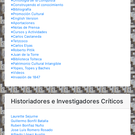
※Ontología de la Conquista
※Construyendo el conocimiento
※Bibliografía
※Promoción Cultural
※English Version
※Aportaciones
※Notas de Prensa
※Cursos y Actividades
※Carlos Castaneda
※Tetzcoco
※Carlos Elyas
※Roberto Pitlik
※Juan de la Torre
※Biblioteca Tolteca
※Patrimonio Cultural Intangible
※Yopes, Topes y Baches
※Videos
※Invasión de 1847
Historiadores e Investigadores Críticos
Laurette Sejurne
Guillermo Bonfil Batalla
Ruben Bonfiaz Nuño
Jose Luis Romero Rosado
Alfredo López Austin