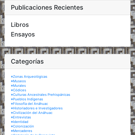
Publicaciones Recientes
Libros
Ensayos
Categorías
※Zonas Arqueológicas
※Museos
※Murales
※Códices
※Culturas Ancestrales Prehispánicas
※Pueblos Indígenas
※Filosofía del Anáhuac
※Historiadores e Investigadores
※Civilización del Anáhuac
※Entrevistas
※Identidad
※Colonización
※Mercaderes