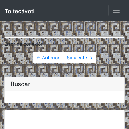
Toltecáyotl
Error de conexión.
← Anterior
Siguiente →
Buscar