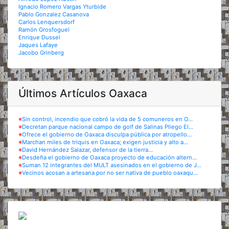
Ignacio Romero Vargas Yturbide
Pablo Gonzalez Casanova
Carlos Lenquersdorf
Ramón Grosfoguel
Enrique Dussel
Jaques Lafaye
Jacobo Grinberg
Últimos Artículos Oaxaca
※
Sin control, incendio que cobró la vida de 5 comuneros en O...
※
Decretan parque nacional campo de golf de Salinas Pliego El...
※
Ofrece el gobierno de Oaxaca disculpa pública por atropello...
※
Marchan miles de triquis en Oaxaca; exigen justicia y alto a...
※
David Hernández Salazar, defensor de la tierra...
※
Desdeña el gobierno de Oaxaca proyecto de educación altern...
※
Suman 12 integrantes del MULT asesinados en el gobierno de J...
※
Vecinos acosan a artesana por no ser nativa de pueblo oaxaqu...