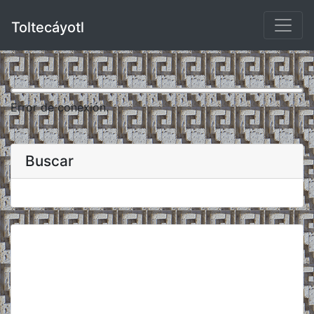
Toltecáyotl
Error de conexión.
Buscar