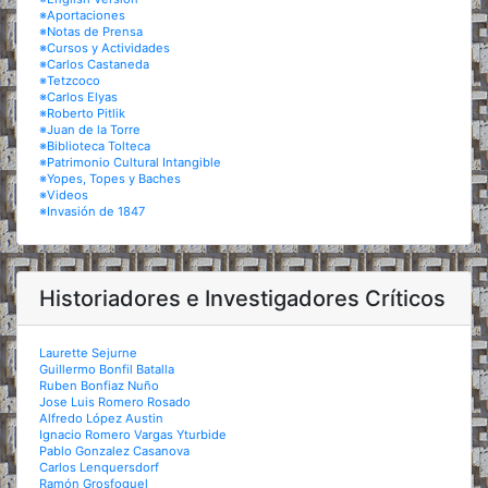
※Aportaciones
※Notas de Prensa
※Cursos y Actividades
※Carlos Castaneda
※Tetzcoco
※Carlos Elyas
※Roberto Pitlik
※Juan de la Torre
※Biblioteca Tolteca
※Patrimonio Cultural Intangible
※Yopes, Topes y Baches
※Videos
※Invasión de 1847
Historiadores e Investigadores Críticos
Laurette Sejurne
Guillermo Bonfil Batalla
Ruben Bonfiaz Nuño
Jose Luis Romero Rosado
Alfredo López Austin
Ignacio Romero Vargas Yturbide
Pablo Gonzalez Casanova
Carlos Lenquersdorf
Ramón Grosfoguel