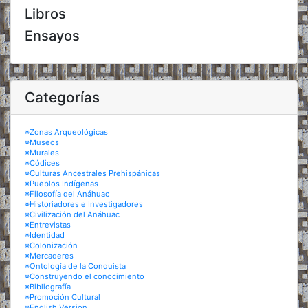
Libros
Ensayos
Categorías
※Zonas Arqueológicas
※Museos
※Murales
※Códices
※Culturas Ancestrales Prehispánicas
※Pueblos Indígenas
※Filosofía del Anáhuac
※Historiadores e Investigadores
※Civilización del Anáhuac
※Entrevistas
※Identidad
※Colonización
※Mercaderes
※Ontología de la Conquista
※Construyendo el conocimiento
※Bibliografía
※Promoción Cultural
※English Version