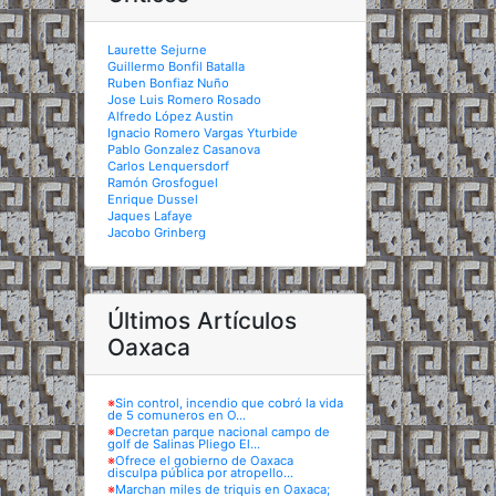
Laurette Sejurne
Guillermo Bonfil Batalla
Ruben Bonfiaz Nuño
Jose Luis Romero Rosado
Alfredo López Austin
Ignacio Romero Vargas Yturbide
Pablo Gonzalez Casanova
Carlos Lenquersdorf
Ramón Grosfoguel
Enrique Dussel
Jaques Lafaye
Jacobo Grinberg
Últimos Artículos
Oaxaca
※
Sin control, incendio que cobró la vida
de 5 comuneros en O...
※
Decretan parque nacional campo de
golf de Salinas Pliego El...
※
Ofrece el gobierno de Oaxaca
disculpa pública por atropello...
※
Marchan miles de triquis en Oaxaca;