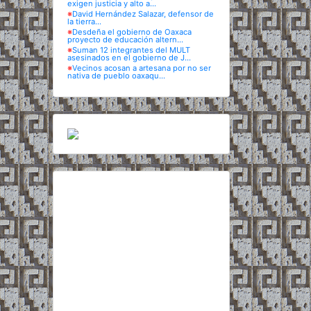
exigen justicia y alto a...
※
David Hernández Salazar, defensor de
la tierra...
※
Desdeña el gobierno de Oaxaca
proyecto de educación altern...
※
Suman 12 integrantes del MULT
asesinados en el gobierno de J...
※
Vecinos acosan a artesana por no ser
nativa de pueblo oaxaqu...