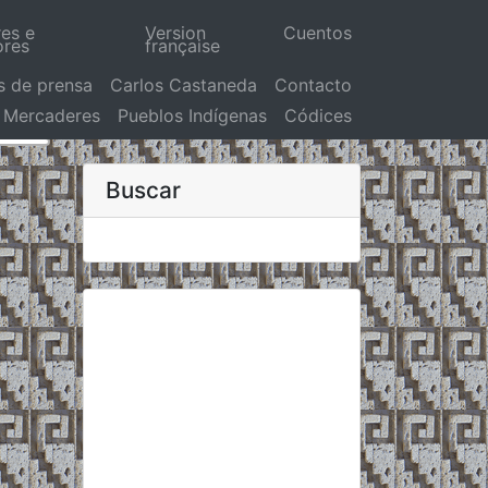
res e
Version
Cuentos
ores
française
s de prensa
Carlos Castaneda
Contacto
Mercaderes
Pueblos Indígenas
Códices
Buscar