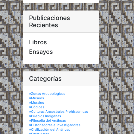
Publicaciones
Recientes
Libros
Ensayos
Categorías
※Zonas Arqueológicas
※Museos
※Murales
※Códices
※Culturas Ancestrales Prehispánicas
※Pueblos Indígenas
※Filosofía del Anáhuac
※Historiadores e Investigadores
※Civilización del Anáhuac