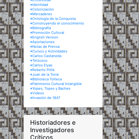
※Entrevistas
※Identidad
※Colonización
※Mercaderes
※Ontología de la Conquista
※Construyendo el conocimiento
※Bibliografía
※Promoción Cultural
※English Version
※Aportaciones
※Notas de Prensa
※Cursos y Actividades
※Carlos Castaneda
※Tetzcoco
※Carlos Elyas
※Roberto Pitlik
※Juan de la Torre
※Biblioteca Tolteca
※Patrimonio Cultural Intangible
※Yopes, Topes y Baches
※Videos
※Invasión de 1847
Historiadores e
Investigadores
Críticos