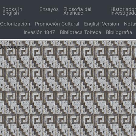
Books in
Ensayos
Filosofía del
Historiado
English
Anáhuac
Investigad
Colonización
Promoción Cultural
English Version
Nota
Invasión 1847
Biblioteca Tolteca
Bibliografía
 de conexión.