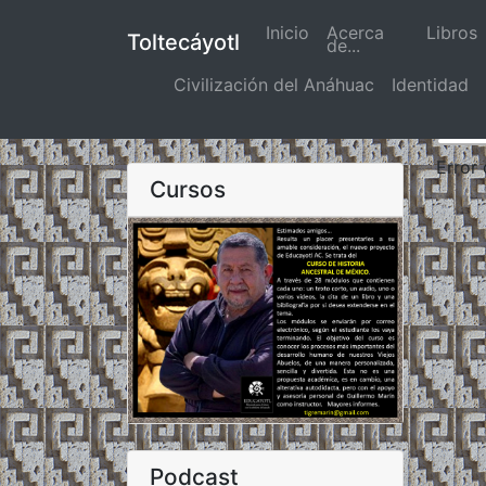
Inicio
(actual)
Acerca
Libros
Toltecáyotl
de...
Civilización del Anáhuac
Identidad
Error
Cursos
Podcast