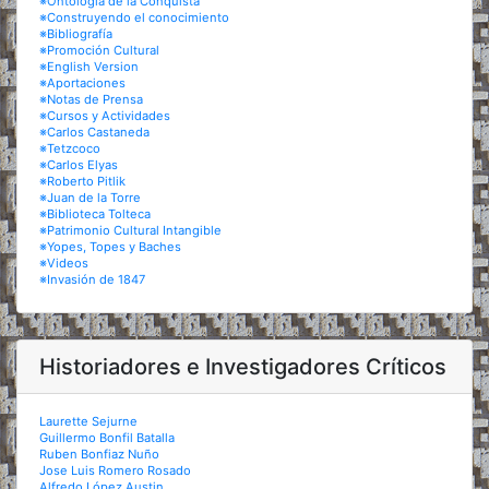
※Ontología de la Conquista
※Construyendo el conocimiento
※Bibliografía
※Promoción Cultural
※English Version
※Aportaciones
※Notas de Prensa
※Cursos y Actividades
※Carlos Castaneda
※Tetzcoco
※Carlos Elyas
※Roberto Pitlik
※Juan de la Torre
※Biblioteca Tolteca
※Patrimonio Cultural Intangible
※Yopes, Topes y Baches
※Videos
※Invasión de 1847
Historiadores e Investigadores Críticos
Laurette Sejurne
Guillermo Bonfil Batalla
Ruben Bonfiaz Nuño
Jose Luis Romero Rosado
Alfredo López Austin