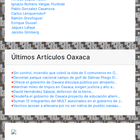
Ignacio Romero Vargas Yturbide
Pablo Gonzalez Casanova
Carlos Lenquersdorf
Ramón Grosfoguel
Enrique Dussel
Jaques Lafaye
Jacobo Grinberg
Últimos Artículos Oaxaca
※
Sin control, incendio que cobró la vida de 5 comuneros en O...
※
Decretan parque nacional campo de golf de Salinas Pliego El...
※
Ofrece el gobierno de Oaxaca disculpa pública por atropello...
※
Marchan miles de triquis en Oaxaca; exigen justicia y alto a...
※
David Hernández Salazar, defensor de la tierra...
※
Desdeña el gobierno de Oaxaca proyecto de educación altern...
※
Suman 12 integrantes del MULT asesinados en el gobierno de J...
※
Vecinos acosan a artesana por no ser nativa de pueblo oaxaqu...