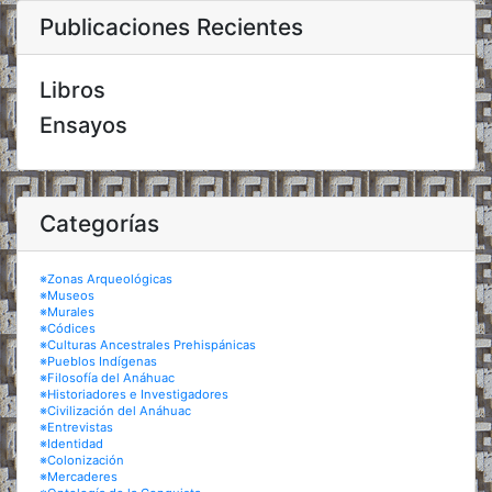
Publicaciones Recientes
Libros
Ensayos
Categorías
※Zonas Arqueológicas
※Museos
※Murales
※Códices
※Culturas Ancestrales Prehispánicas
※Pueblos Indígenas
※Filosofía del Anáhuac
※Historiadores e Investigadores
※Civilización del Anáhuac
※Entrevistas
※Identidad
※Colonización
※Mercaderes