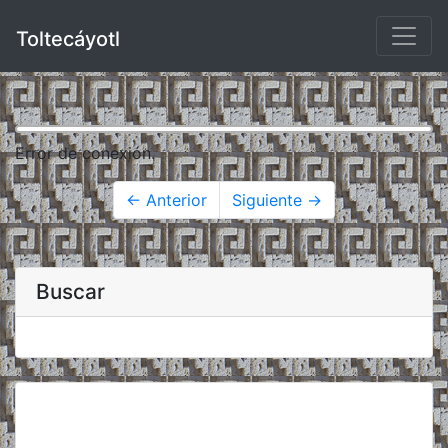
Toltecáyotl
Error de conexión.
← Anterior
Siguiente →
Buscar