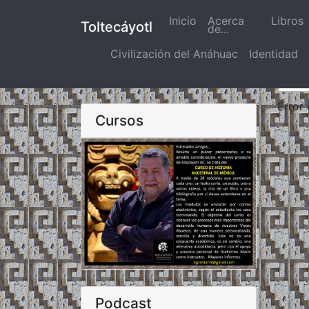
Inicio
(actual)
Acerca
Libros
Toltecáyotl
de...
Civilización del Anáhuac
Identidad
Error
Cursos
Podcast