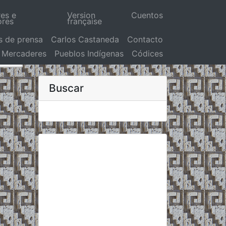
res e
Version
Cuentos
ores
française
s de prensa
Carlos Castaneda
Contacto
Mercaderes
Pueblos Indígenas
Códices
Buscar