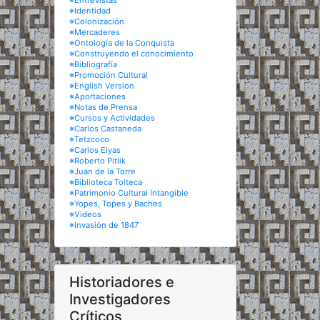
※Entrevistas
※Identidad
※Colonización
※Mercaderes
※Ontología de la Conquista
※Construyendo el conocimiento
※Bibliografía
※Promoción Cultural
※English Version
※Aportaciones
※Notas de Prensa
※Cursos y Actividades
※Carlos Castaneda
※Tetzcoco
※Carlos Elyas
※Roberto Pitlik
※Juan de la Torre
※Biblioteca Tolteca
※Patrimonio Cultural Intangible
※Yopes, Topes y Baches
※Videos
※Invasión de 1847
Historiadores e
Investigadores
Críticos