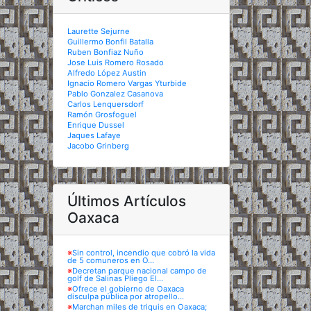
Laurette Sejurne
Guillermo Bonfil Batalla
Ruben Bonfiaz Nuño
Jose Luis Romero Rosado
Alfredo López Austin
Ignacio Romero Vargas Yturbide
Pablo Gonzalez Casanova
Carlos Lenquersdorf
Ramón Grosfoguel
Enrique Dussel
Jaques Lafaye
Jacobo Grinberg
Últimos Artículos
Oaxaca
※
Sin control, incendio que cobró la vida
de 5 comuneros en O...
※
Decretan parque nacional campo de
golf de Salinas Pliego El...
※
Ofrece el gobierno de Oaxaca
disculpa pública por atropello...
※
Marchan miles de triquis en Oaxaca;