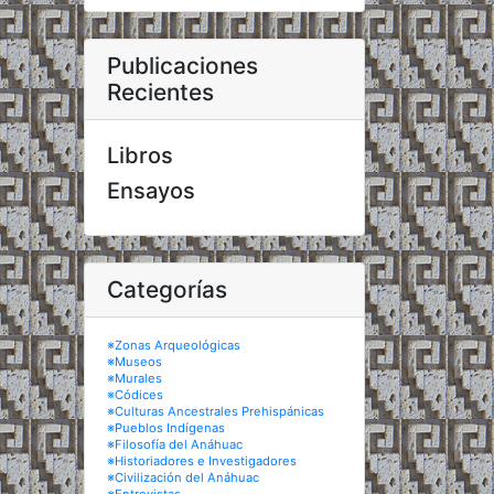
Publicaciones
Recientes
Libros
Ensayos
Categorías
※Zonas Arqueológicas
※Museos
※Murales
※Códices
※Culturas Ancestrales Prehispánicas
※Pueblos Indígenas
※Filosofía del Anáhuac
※Historiadores e Investigadores
※Civilización del Anáhuac