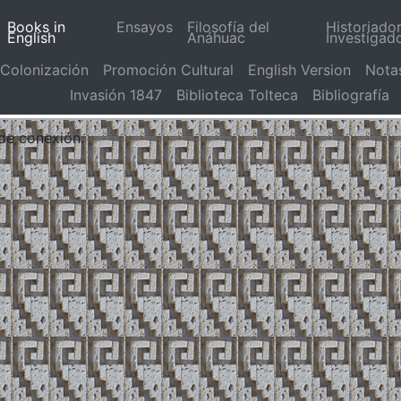
Books in
Ensayos
Filosofía del
Historiado
English
Anáhuac
Investigad
Colonización
Promoción Cultural
English Version
Nota
Invasión 1847
Biblioteca Tolteca
Bibliografía
 de conexión.