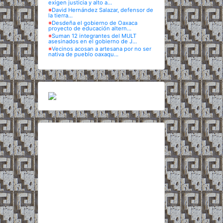
exigen justicia y alto a...
※
David Hernández Salazar, defensor de
la tierra...
※
Desdeña el gobierno de Oaxaca
proyecto de educación altern...
※
Suman 12 integrantes del MULT
asesinados en el gobierno de J...
※
Vecinos acosan a artesana por no ser
nativa de pueblo oaxaqu...