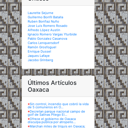
Laurette Sejurne
Guillermo Bonfil Batalla
Ruben Bonfiaz Nuño
Jose Luis Romero Rosado
Alfredo López Austin
Ignacio Romero Vargas Yturbide
Pablo Gonzalez Casanova
Carlos Lenquersdorf
Ramón Grosfoguel
Enrique Dussel
Jaques Lafaye
Jacobo Grinberg
Últimos Artículos
Oaxaca
※
Sin control, incendio que cobró la vida
de 5 comuneros en O...
※
Decretan parque nacional campo de
golf de Salinas Pliego El...
※
Ofrece el gobierno de Oaxaca
disculpa pública por atropello...
※
Marchan miles de triquis en Oaxaca;