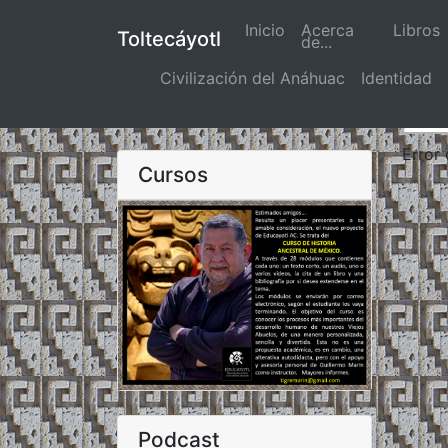
Inicio
(actual)
Acerca
Libros
Toltecáyotl
de...
Civilización del Anáhuac
Identidad
Error
Cursos
Podcast