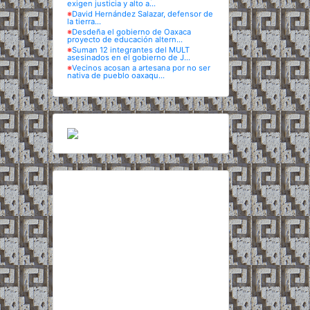
exigen justicia y alto a...
※
David Hernández Salazar, defensor de
la tierra...
※
Desdeña el gobierno de Oaxaca
proyecto de educación altern...
※
Suman 12 integrantes del MULT
asesinados en el gobierno de J...
※
Vecinos acosan a artesana por no ser
nativa de pueblo oaxaqu...