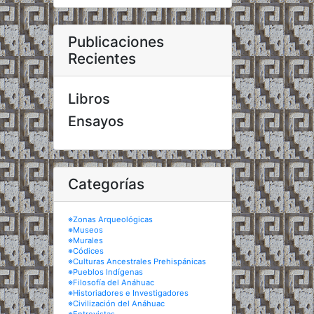
Publicaciones
Recientes
Libros
Ensayos
Categorías
※Zonas Arqueológicas
※Museos
※Murales
※Códices
※Culturas Ancestrales Prehispánicas
※Pueblos Indígenas
※Filosofía del Anáhuac
※Historiadores e Investigadores
※Civilización del Anáhuac