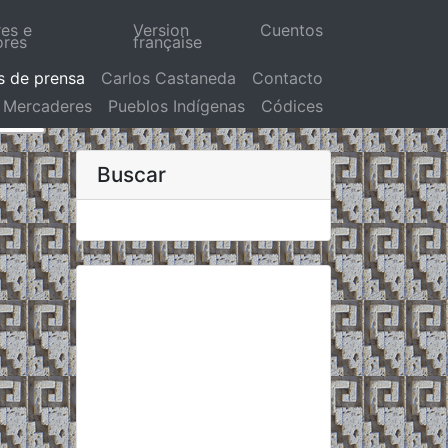
res e
Version
Cuentos
ores
française
s de prensa
Carlos Castaneda
Contacto
Mercaderes
Pueblos Indígenas
Códices
Buscar