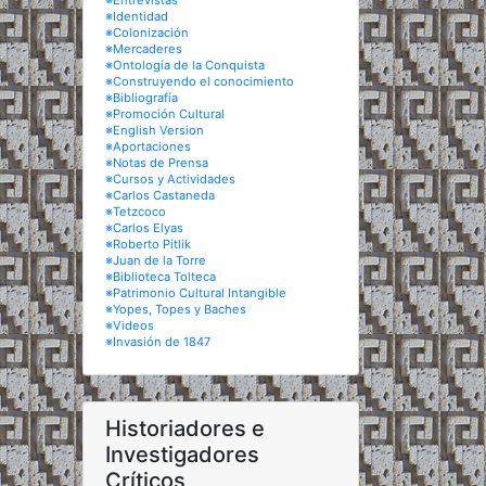
※Entrevistas
※Identidad
※Colonización
※Mercaderes
※Ontología de la Conquista
※Construyendo el conocimiento
※Bibliografía
※Promoción Cultural
※English Version
※Aportaciones
※Notas de Prensa
※Cursos y Actividades
※Carlos Castaneda
※Tetzcoco
※Carlos Elyas
※Roberto Pitlik
※Juan de la Torre
※Biblioteca Tolteca
※Patrimonio Cultural Intangible
※Yopes, Topes y Baches
※Videos
※Invasión de 1847
Historiadores e
Investigadores
Críticos