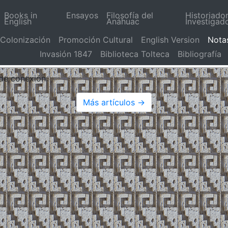
Books in
Ensayos
Filosofía del
Historiado
English
Anáhuac
Investigad
Colonización
Promoción Cultural
English Version
Nota
Invasión 1847
Biblioteca Tolteca
Bibliografía
 de conexión.
Más artículos →