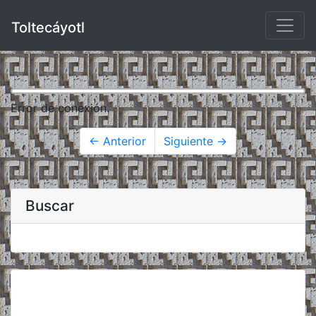
Toltecáyotl
Error de conexión.
← Anterior
Siguiente →
Buscar