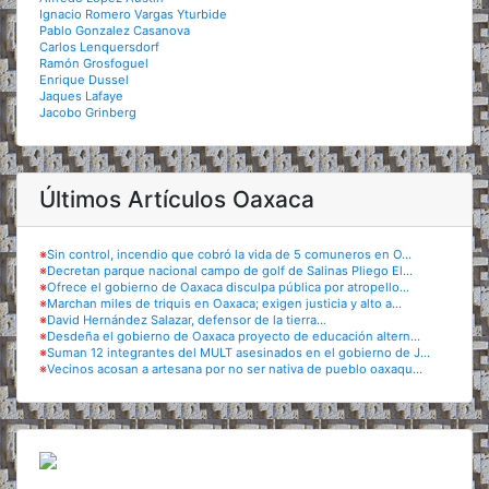
Ignacio Romero Vargas Yturbide
Pablo Gonzalez Casanova
Carlos Lenquersdorf
Ramón Grosfoguel
Enrique Dussel
Jaques Lafaye
Jacobo Grinberg
Últimos Artículos Oaxaca
※
Sin control, incendio que cobró la vida de 5 comuneros en O...
※
Decretan parque nacional campo de golf de Salinas Pliego El...
※
Ofrece el gobierno de Oaxaca disculpa pública por atropello...
※
Marchan miles de triquis en Oaxaca; exigen justicia y alto a...
※
David Hernández Salazar, defensor de la tierra...
※
Desdeña el gobierno de Oaxaca proyecto de educación altern...
※
Suman 12 integrantes del MULT asesinados en el gobierno de J...
※
Vecinos acosan a artesana por no ser nativa de pueblo oaxaqu...