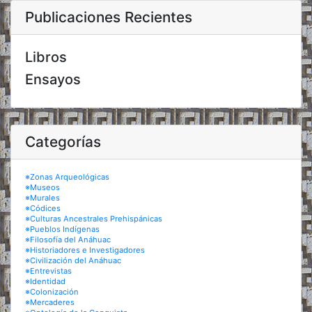
Publicaciones Recientes
Libros
Ensayos
Categorías
※Zonas Arqueológicas
※Museos
※Murales
※Códices
※Culturas Ancestrales Prehispánicas
※Pueblos Indígenas
※Filosofía del Anáhuac
※Historiadores e Investigadores
※Civilización del Anáhuac
※Entrevistas
※Identidad
※Colonización
※Mercaderes