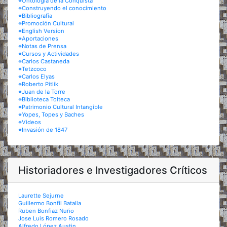
※Ontología de la Conquista
※Construyendo el conocimiento
※Bibliografía
※Promoción Cultural
※English Version
※Aportaciones
※Notas de Prensa
※Cursos y Actividades
※Carlos Castaneda
※Tetzcoco
※Carlos Elyas
※Roberto Pitlik
※Juan de la Torre
※Biblioteca Tolteca
※Patrimonio Cultural Intangible
※Yopes, Topes y Baches
※Videos
※Invasión de 1847
Historiadores e Investigadores Críticos
Laurette Sejurne
Guillermo Bonfil Batalla
Ruben Bonfiaz Nuño
Jose Luis Romero Rosado
Alfredo López Austin