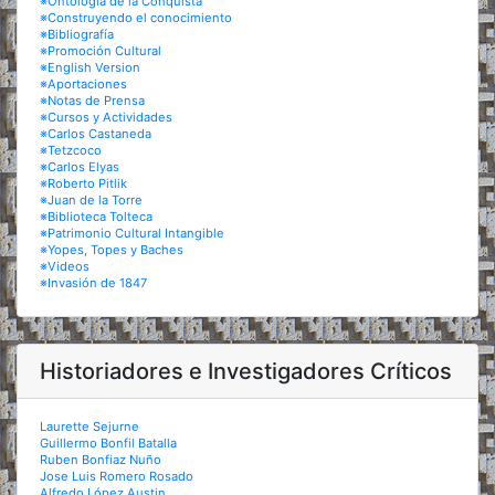
※Ontología de la Conquista
※Construyendo el conocimiento
※Bibliografía
※Promoción Cultural
※English Version
※Aportaciones
※Notas de Prensa
※Cursos y Actividades
※Carlos Castaneda
※Tetzcoco
※Carlos Elyas
※Roberto Pitlik
※Juan de la Torre
※Biblioteca Tolteca
※Patrimonio Cultural Intangible
※Yopes, Topes y Baches
※Videos
※Invasión de 1847
Historiadores e Investigadores Críticos
Laurette Sejurne
Guillermo Bonfil Batalla
Ruben Bonfiaz Nuño
Jose Luis Romero Rosado
Alfredo López Austin