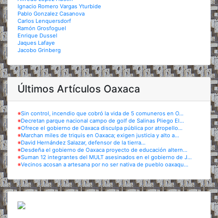
Ignacio Romero Vargas Yturbide
Pablo Gonzalez Casanova
Carlos Lenquersdorf
Ramón Grosfoguel
Enrique Dussel
Jaques Lafaye
Jacobo Grinberg
Últimos Artículos Oaxaca
※
Sin control, incendio que cobró la vida de 5 comuneros en O...
※
Decretan parque nacional campo de golf de Salinas Pliego El...
※
Ofrece el gobierno de Oaxaca disculpa pública por atropello...
※
Marchan miles de triquis en Oaxaca; exigen justicia y alto a...
※
David Hernández Salazar, defensor de la tierra...
※
Desdeña el gobierno de Oaxaca proyecto de educación altern...
※
Suman 12 integrantes del MULT asesinados en el gobierno de J...
※
Vecinos acosan a artesana por no ser nativa de pueblo oaxaqu...