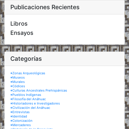
Publicaciones Recientes
Libros
Ensayos
Categorías
※Zonas Arqueológicas
※Museos
※Murales
※Códices
※Culturas Ancestrales Prehispánicas
※Pueblos Indígenas
※Filosofía del Anáhuac
※Historiadores e Investigadores
※Civilización del Anáhuac
※Entrevistas
※Identidad
※Colonización
※Mercaderes