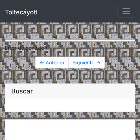
Toltecáyotl
Error de conexión.
← Anterior
Siguiente →
Buscar