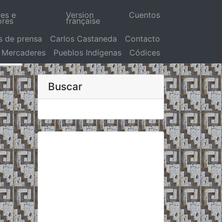
res e
Version
Cuentos
ores
française
s de prensa
Carlos Castaneda
Contacto
Mercaderes
Pueblos Indígenas
Códices
Buscar