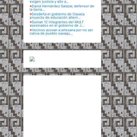
exigen justicia y alto a...
※
David Hernández Salazar, defensor de
la tierra...
※
Desdeña el gobierno de Oaxaca
proyecto de educación altern...
※
Suman 12 integrantes del MULT
asesinados en el gobierno de J...
※
Vecinos acosan a artesana por no ser
nativa de pueblo oaxaqu...