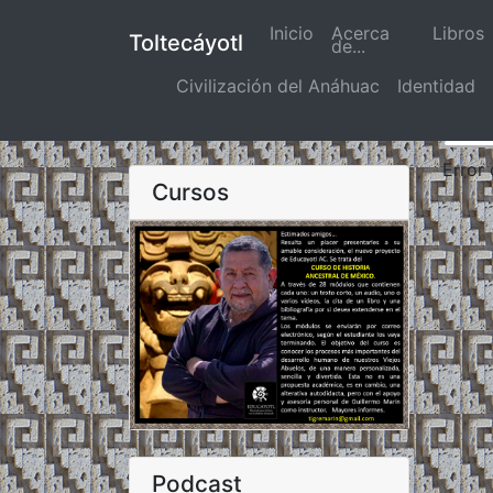
Inicio
(actual)
Acerca
Libros
Toltecáyotl
de...
Civilización del Anáhuac
Identidad
Error
Cursos
Podcast