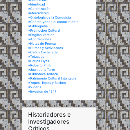
※Entrevistas
※Identidad
※Colonización
※Mercaderes
※Ontología de la Conquista
※Construyendo el conocimiento
※Bibliografía
※Promoción Cultural
※English Version
※Aportaciones
※Notas de Prensa
※Cursos y Actividades
※Carlos Castaneda
※Tetzcoco
※Carlos Elyas
※Roberto Pitlik
※Juan de la Torre
※Biblioteca Tolteca
※Patrimonio Cultural Intangible
※Yopes, Topes y Baches
※Videos
※Invasión de 1847
Historiadores e
Investigadores
Críticos