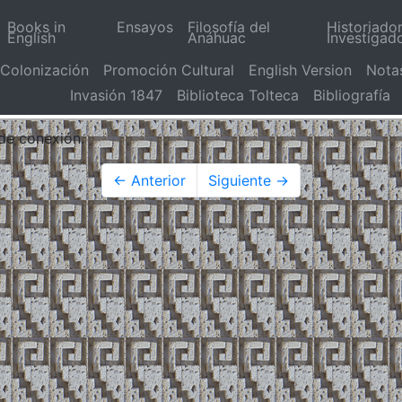
Books in
Ensayos
Filosofía del
Historiado
English
Anáhuac
Investigad
Colonización
Promoción Cultural
English Version
Nota
Invasión 1847
Biblioteca Tolteca
Bibliografía
 de conexión.
← Anterior
Siguiente →