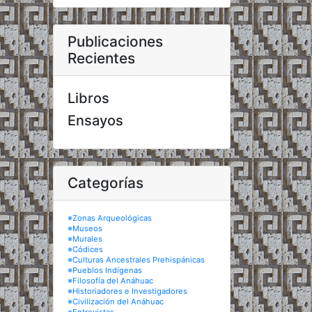
Publicaciones
Recientes
Libros
Ensayos
Categorías
※Zonas Arqueológicas
※Museos
※Murales
※Códices
※Culturas Ancestrales Prehispánicas
※Pueblos Indígenas
※Filosofía del Anáhuac
※Historiadores e Investigadores
※Civilización del Anáhuac