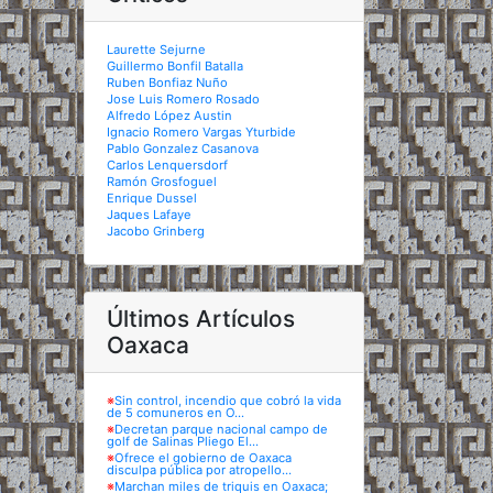
Laurette Sejurne
Guillermo Bonfil Batalla
Ruben Bonfiaz Nuño
Jose Luis Romero Rosado
Alfredo López Austin
Ignacio Romero Vargas Yturbide
Pablo Gonzalez Casanova
Carlos Lenquersdorf
Ramón Grosfoguel
Enrique Dussel
Jaques Lafaye
Jacobo Grinberg
Últimos Artículos
Oaxaca
※
Sin control, incendio que cobró la vida
de 5 comuneros en O...
※
Decretan parque nacional campo de
golf de Salinas Pliego El...
※
Ofrece el gobierno de Oaxaca
disculpa pública por atropello...
※
Marchan miles de triquis en Oaxaca;