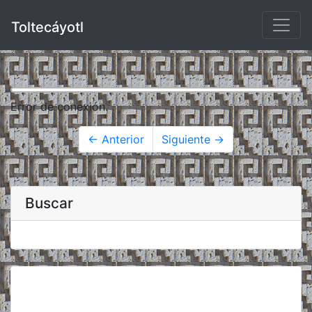
Toltecáyotl
Error de conexión.
← Anterior
Siguiente →
Buscar