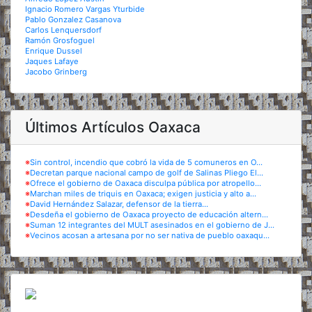
Ignacio Romero Vargas Yturbide
Pablo Gonzalez Casanova
Carlos Lenquersdorf
Ramón Grosfoguel
Enrique Dussel
Jaques Lafaye
Jacobo Grinberg
Últimos Artículos Oaxaca
※
Sin control, incendio que cobró la vida de 5 comuneros en O...
※
Decretan parque nacional campo de golf de Salinas Pliego El...
※
Ofrece el gobierno de Oaxaca disculpa pública por atropello...
※
Marchan miles de triquis en Oaxaca; exigen justicia y alto a...
※
David Hernández Salazar, defensor de la tierra...
※
Desdeña el gobierno de Oaxaca proyecto de educación altern...
※
Suman 12 integrantes del MULT asesinados en el gobierno de J...
※
Vecinos acosan a artesana por no ser nativa de pueblo oaxaqu...