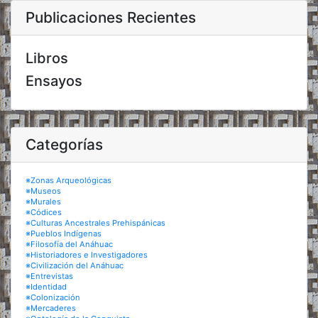
Publicaciones Recientes
Libros
Ensayos
Categorías
※Zonas Arqueológicas
※Museos
※Murales
※Códices
※Culturas Ancestrales Prehispánicas
※Pueblos Indígenas
※Filosofía del Anáhuac
※Historiadores e Investigadores
※Civilización del Anáhuac
※Entrevistas
※Identidad
※Colonización
※Mercaderes