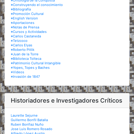
※Ontología de la Conquista
※Construyendo el conocimiento
※Bibliografía
※Promoción Cultural
※English Version
※Aportaciones
※Notas de Prensa
※Cursos y Actividades
※Carlos Castaneda
※Tetzcoco
※Carlos Elyas
※Roberto Pitlik
※Juan de la Torre
※Biblioteca Tolteca
※Patrimonio Cultural Intangible
※Yopes, Topes y Baches
※Videos
※Invasión de 1847
Historiadores e Investigadores Críticos
Laurette Sejurne
Guillermo Bonfil Batalla
Ruben Bonfiaz Nuño
Jose Luis Romero Rosado
Alfredo López Austin