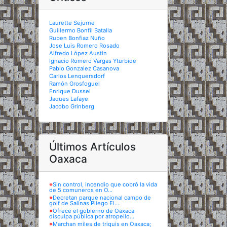
Laurette Sejurne
Guillermo Bonfil Batalla
Ruben Bonfiaz Nuño
Jose Luis Romero Rosado
Alfredo López Austin
Ignacio Romero Vargas Yturbide
Pablo Gonzalez Casanova
Carlos Lenquersdorf
Ramón Grosfoguel
Enrique Dussel
Jaques Lafaye
Jacobo Grinberg
Últimos Artículos
Oaxaca
※
Sin control, incendio que cobró la vida
de 5 comuneros en O...
※
Decretan parque nacional campo de
golf de Salinas Pliego El...
※
Ofrece el gobierno de Oaxaca
disculpa pública por atropello...
※
Marchan miles de triquis en Oaxaca;