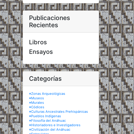
Publicaciones
Recientes
Libros
Ensayos
Categorías
※Zonas Arqueológicas
※Museos
※Murales
※Códices
※Culturas Ancestrales Prehispánicas
※Pueblos Indígenas
※Filosofía del Anáhuac
※Historiadores e Investigadores
※Civilización del Anáhuac