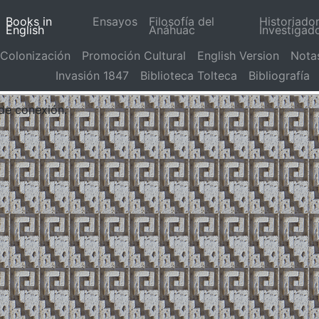
Books in
Ensayos
Filosofía del
Historiado
English
Anáhuac
Investigad
Colonización
Promoción Cultural
English Version
Nota
Invasión 1847
Biblioteca Tolteca
Bibliografía
 de conexión.