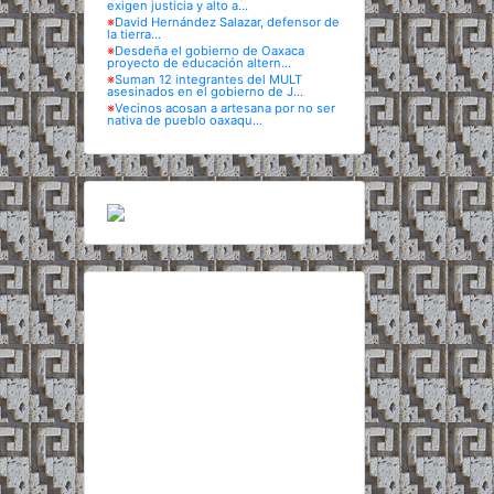
exigen justicia y alto a...
※
David Hernández Salazar, defensor de
la tierra...
※
Desdeña el gobierno de Oaxaca
proyecto de educación altern...
※
Suman 12 integrantes del MULT
asesinados en el gobierno de J...
※
Vecinos acosan a artesana por no ser
nativa de pueblo oaxaqu...