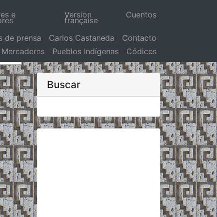
res e
Version
Cuentos
ores
française
s de prensa
Carlos Castaneda
Contacto
Mercaderes
Pueblos Indígenas
Códices
Buscar