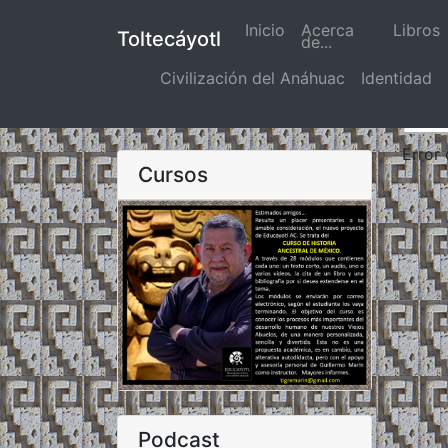
Inicio
(actual)
Acerca
Libros
Toltecáyotl
de...
Civilización del Anáhuac
Identidad
Error
Cursos
Podcast