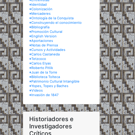
※Entrevistas
※Identidad
※Colonización
※Mercaderes
※Ontología de la Conquista
※Construyendo el conocimiento
※Bibliografía
※Promoción Cultural
※English Version
※Aportaciones
※Notas de Prensa
※Cursos y Actividades
※Carlos Castaneda
※Tetzcoco
※Carlos Elyas
※Roberto Pitlik
※Juan de la Torre
※Biblioteca Tolteca
※Patrimonio Cultural Intangible
※Yopes, Topes y Baches
※Videos
※Invasión de 1847
Historiadores e
Investigadores
Críticos