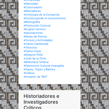
※Entrevistas
※Identidad
※Colonización
※Mercaderes
※Ontología de la Conquista
※Construyendo el conocimiento
※Bibliografía
※Promoción Cultural
※English Version
※Aportaciones
※Notas de Prensa
※Cursos y Actividades
※Carlos Castaneda
※Tetzcoco
※Carlos Elyas
※Roberto Pitlik
※Juan de la Torre
※Biblioteca Tolteca
※Patrimonio Cultural Intangible
※Yopes, Topes y Baches
※Videos
※Invasión de 1847
Historiadores e
Investigadores
Críticos