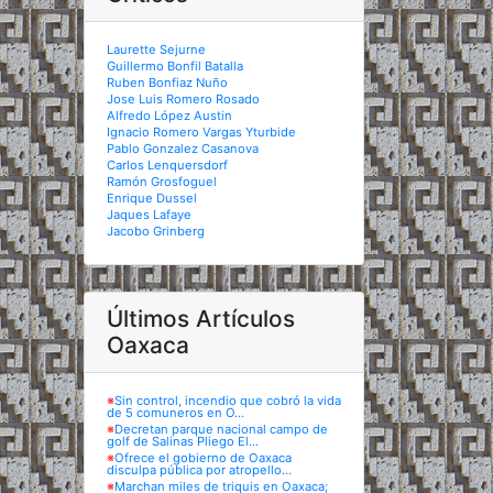
Laurette Sejurne
Guillermo Bonfil Batalla
Ruben Bonfiaz Nuño
Jose Luis Romero Rosado
Alfredo López Austin
Ignacio Romero Vargas Yturbide
Pablo Gonzalez Casanova
Carlos Lenquersdorf
Ramón Grosfoguel
Enrique Dussel
Jaques Lafaye
Jacobo Grinberg
Últimos Artículos
Oaxaca
※
Sin control, incendio que cobró la vida
de 5 comuneros en O...
※
Decretan parque nacional campo de
golf de Salinas Pliego El...
※
Ofrece el gobierno de Oaxaca
disculpa pública por atropello...
※
Marchan miles de triquis en Oaxaca;