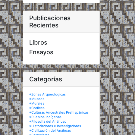
Publicaciones
Recientes
Libros
Ensayos
Categorías
※Zonas Arqueológicas
※Museos
※Murales
※Códices
※Culturas Ancestrales Prehispánicas
※Pueblos Indígenas
※Filosofía del Anáhuac
※Historiadores e Investigadores
※Civilización del Anáhuac