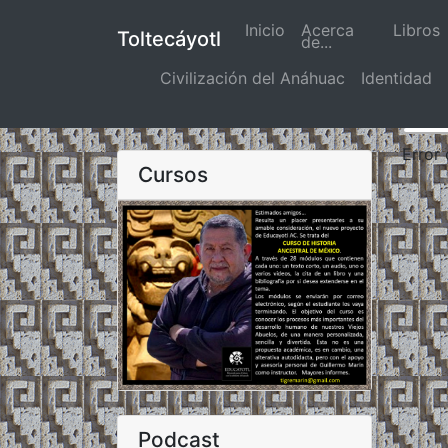
Inicio
(actual)
Acerca
Libros
Toltecáyotl
de...
Civilización del Anáhuac
Identidad
Error
Cursos
Podcast