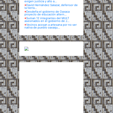
exigen justicia y alto a...
※
David Hernández Salazar, defensor de
la tierra...
※
Desdeña el gobierno de Oaxaca
proyecto de educación altern...
※
Suman 12 integrantes del MULT
asesinados en el gobierno de J...
※
Vecinos acosan a artesana por no ser
nativa de pueblo oaxaqu...