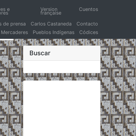
res e
Version
Cuentos
ores
française
s de prensa
Carlos Castaneda
Contacto
Mercaderes
Pueblos Indígenas
Códices
Buscar