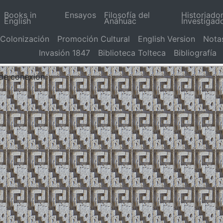
Books in
Ensayos
Filosofía del
Historiado
English
Anáhuac
Investigad
Colonización
Promoción Cultural
English Version
Nota
Invasión 1847
Biblioteca Tolteca
Bibliografía
 de conexión.