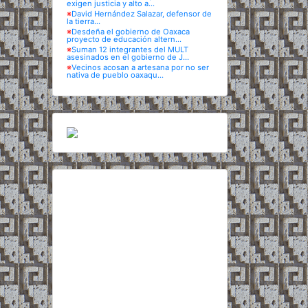
exigen justicia y alto a...
※
David Hernández Salazar, defensor de
la tierra...
※
Desdeña el gobierno de Oaxaca
proyecto de educación altern...
※
Suman 12 integrantes del MULT
asesinados en el gobierno de J...
※
Vecinos acosan a artesana por no ser
nativa de pueblo oaxaqu...