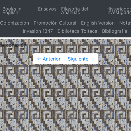
Books in
Ensayos
Filosofía del
Historiado
English
Anáhuac
Investigad
Colonización
Promoción Cultural
English Version
Nota
Invasión 1847
Biblioteca Tolteca
Bibliografía
 de conexión.
← Anterior
Siguiente →