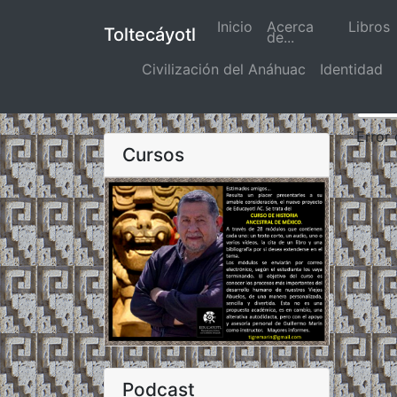
Inicio
(actual)
Acerca
Libros
Toltecáyotl
de...
Civilización del Anáhuac
Identidad
Error
Cursos
Podcast