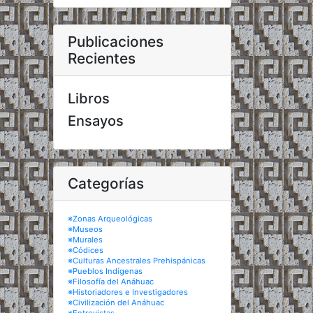
Publicaciones
Recientes
Libros
Ensayos
Categorías
※Zonas Arqueológicas
※Museos
※Murales
※Códices
※Culturas Ancestrales Prehispánicas
※Pueblos Indígenas
※Filosofía del Anáhuac
※Historiadores e Investigadores
※Civilización del Anáhuac