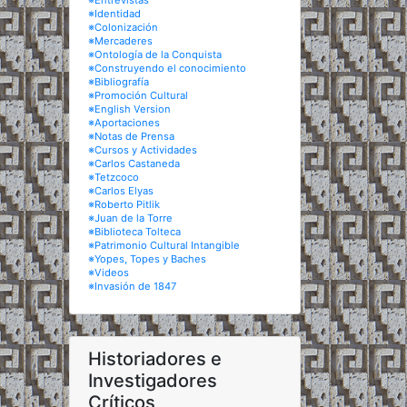
※Entrevistas
※Identidad
※Colonización
※Mercaderes
※Ontología de la Conquista
※Construyendo el conocimiento
※Bibliografía
※Promoción Cultural
※English Version
※Aportaciones
※Notas de Prensa
※Cursos y Actividades
※Carlos Castaneda
※Tetzcoco
※Carlos Elyas
※Roberto Pitlik
※Juan de la Torre
※Biblioteca Tolteca
※Patrimonio Cultural Intangible
※Yopes, Topes y Baches
※Videos
※Invasión de 1847
Historiadores e
Investigadores
Críticos