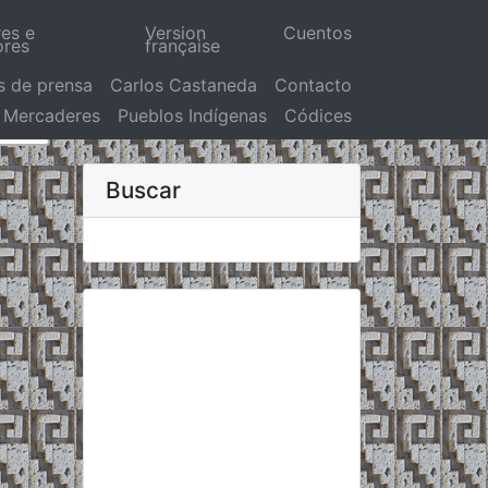
res e
Version
Cuentos
ores
française
s de prensa
Carlos Castaneda
Contacto
Mercaderes
Pueblos Indígenas
Códices
Buscar