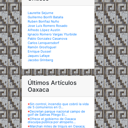
Laurette Sejurne
Guillermo Bonfil Batalla
Ruben Bonfiaz Nuño
Jose Luis Romero Rosado
Alfredo López Austin
Ignacio Romero Vargas Yturbide
Pablo Gonzalez Casanova
Carlos Lenquersdorf
Ramón Grosfoguel
Enrique Dussel
Jaques Lafaye
Jacobo Grinberg
Últimos Artículos
Oaxaca
※
Sin control, incendio que cobró la vida
de 5 comuneros en O...
※
Decretan parque nacional campo de
golf de Salinas Pliego El...
※
Ofrece el gobierno de Oaxaca
disculpa pública por atropello...
※
Marchan miles de triquis en Oaxaca;