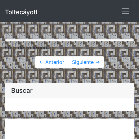
Toltecáyotl
Error de conexión.
← Anterior
Siguiente →
Buscar