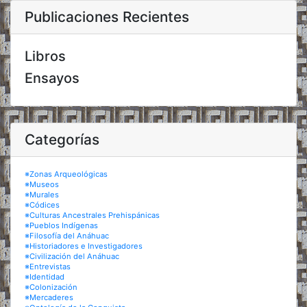
Publicaciones Recientes
Libros
Ensayos
Categorías
※Zonas Arqueológicas
※Museos
※Murales
※Códices
※Culturas Ancestrales Prehispánicas
※Pueblos Indígenas
※Filosofía del Anáhuac
※Historiadores e Investigadores
※Civilización del Anáhuac
※Entrevistas
※Identidad
※Colonización
※Mercaderes