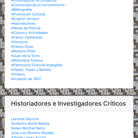
※Ontología de la Conquista
※Construyendo el conocimiento
※Bibliografía
※Promoción Cultural
※English Version
※Aportaciones
※Notas de Prensa
※Cursos y Actividades
※Carlos Castaneda
※Tetzcoco
※Carlos Elyas
※Roberto Pitlik
※Juan de la Torre
※Biblioteca Tolteca
※Patrimonio Cultural Intangible
※Yopes, Topes y Baches
※Videos
※Invasión de 1847
Historiadores e Investigadores Críticos
Laurette Sejurne
Guillermo Bonfil Batalla
Ruben Bonfiaz Nuño
Jose Luis Romero Rosado
Alfredo López Austin