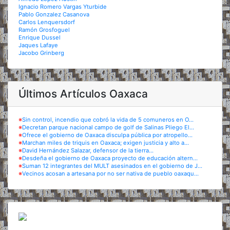
Ignacio Romero Vargas Yturbide
Pablo Gonzalez Casanova
Carlos Lenquersdorf
Ramón Grosfoguel
Enrique Dussel
Jaques Lafaye
Jacobo Grinberg
Últimos Artículos Oaxaca
※
Sin control, incendio que cobró la vida de 5 comuneros en O...
※
Decretan parque nacional campo de golf de Salinas Pliego El...
※
Ofrece el gobierno de Oaxaca disculpa pública por atropello...
※
Marchan miles de triquis en Oaxaca; exigen justicia y alto a...
※
David Hernández Salazar, defensor de la tierra...
※
Desdeña el gobierno de Oaxaca proyecto de educación altern...
※
Suman 12 integrantes del MULT asesinados en el gobierno de J...
※
Vecinos acosan a artesana por no ser nativa de pueblo oaxaqu...