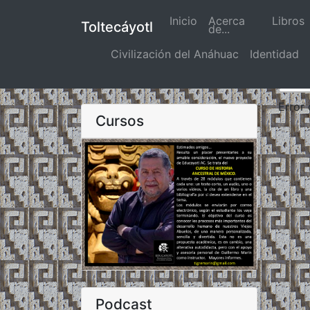
Inicio
(actual)
Acerca
Libros
Toltecáyotl
de...
Civilización del Anáhuac
Identidad
Error
Cursos
Podcast