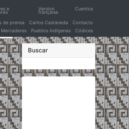
res e
Version
Cuentos
ores
française
s de prensa
Carlos Castaneda
Contacto
Mercaderes
Pueblos Indígenas
Códices
Buscar