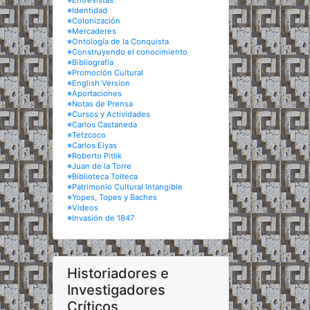
※Entrevistas
※Identidad
※Colonización
※Mercaderes
※Ontología de la Conquista
※Construyendo el conocimiento
※Bibliografía
※Promoción Cultural
※English Version
※Aportaciones
※Notas de Prensa
※Cursos y Actividades
※Carlos Castaneda
※Tetzcoco
※Carlos Elyas
※Roberto Pitlik
※Juan de la Torre
※Biblioteca Tolteca
※Patrimonio Cultural Intangible
※Yopes, Topes y Baches
※Videos
※Invasión de 1847
Historiadores e
Investigadores
Críticos