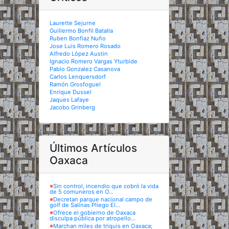
Laurette Sejurne
Guillermo Bonfil Batalla
Ruben Bonfiaz Nuño
Jose Luis Romero Rosado
Alfredo López Austin
Ignacio Romero Vargas Yturbide
Pablo Gonzalez Casanova
Carlos Lenquersdorf
Ramón Grosfoguel
Enrique Dussel
Jaques Lafaye
Jacobo Grinberg
Últimos Artículos
Oaxaca
※
Sin control, incendio que cobró la vida
de 5 comuneros en O...
※
Decretan parque nacional campo de
golf de Salinas Pliego El...
※
Ofrece el gobierno de Oaxaca
disculpa pública por atropello...
※
Marchan miles de triquis en Oaxaca;