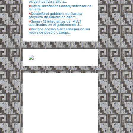
exigen justicia y alto a...
※
David Hernández Salazar, defensor de
la tierra...
※
Desdeña el gobierno de Oaxaca
proyecto de educación altern...
※
Suman 12 integrantes del MULT
asesinados en el gobierno de J...
※
Vecinos acosan a artesana por no ser
nativa de pueblo oaxaqu...