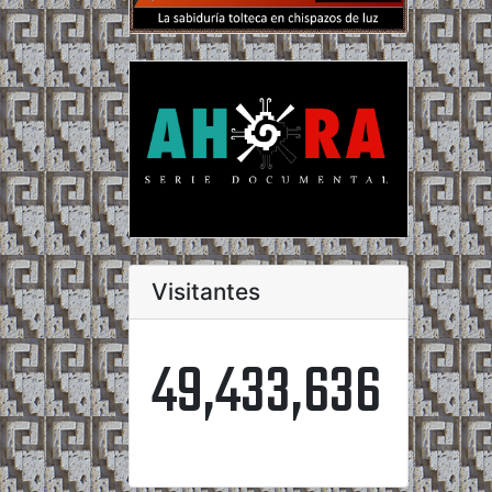
Visitantes
49,433,636