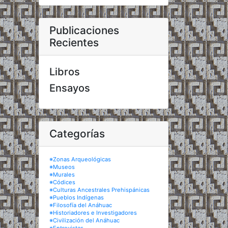
Publicaciones
Recientes
Libros
Ensayos
Categorías
※Zonas Arqueológicas
※Museos
※Murales
※Códices
※Culturas Ancestrales Prehispánicas
※Pueblos Indígenas
※Filosofía del Anáhuac
※Historiadores e Investigadores
※Civilización del Anáhuac