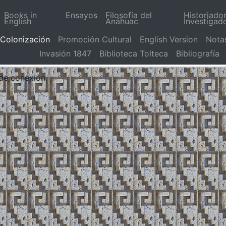
Books in
Ensayos
Filosofía del
Historiado
English
Anáhuac
Investigad
Colonización
Promoción Cultural
English Version
Nota
Invasión 1847
Biblioteca Tolteca
Bibliografía
 de conexión.