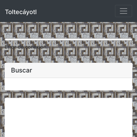
Toltecáyotl
Error de conexión.
Buscar