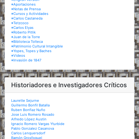
※Aportaciones
※Notas de Prensa
※Cursos y Actividades
※Carlos Castaneda
※Tetzcoco
※Carlos Elyas
※Roberto Pitlik
※Juan de la Torre
※Biblioteca Tolteca
※Patrimonio Cultural Intangible
※Yopes, Topes y Baches
※Videos
※Invasión de 1847
Historiadores e Investigadores Críticos
Laurette Sejurne
Guillermo Bonfil Batalla
Ruben Bonfiaz Nuño
Jose Luis Romero Rosado
Alfredo López Austin
Ignacio Romero Vargas Yturbide
Pablo Gonzalez Casanova
Carlos Lenquersdorf
Ramón Grosfoguel