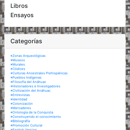
Libros
Ensayos
Categorías
※Zonas Arqueológicas
※Museos
※Murales
※Códices
※Culturas Ancestrales Prehispánicas
※Pueblos Indígenas
※Filosofía del Anáhuac
※Historiadores e Investigadores
※Civilización del Anáhuac
※Entrevistas
※Identidad
※Colonización
※Mercaderes
※Ontología de la Conquista
※Construyendo el conocimiento
※Bibliografía
※Promoción Cultural
※English Version