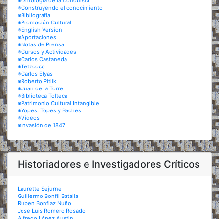
※Ontología de la Conquista
※Construyendo el conocimiento
※Bibliografía
※Promoción Cultural
※English Version
※Aportaciones
※Notas de Prensa
※Cursos y Actividades
※Carlos Castaneda
※Tetzcoco
※Carlos Elyas
※Roberto Pitlik
※Juan de la Torre
※Biblioteca Tolteca
※Patrimonio Cultural Intangible
※Yopes, Topes y Baches
※Videos
※Invasión de 1847
Historiadores e Investigadores Críticos
Laurette Sejurne
Guillermo Bonfil Batalla
Ruben Bonfiaz Nuño
Jose Luis Romero Rosado
Alfredo López Austin