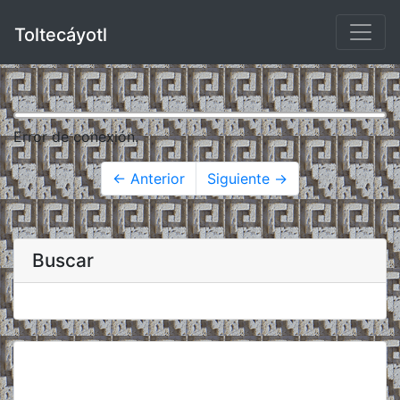
Toltecáyotl
Error de conexión.
← Anterior
Siguiente →
Buscar