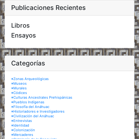
Publicaciones Recientes
Libros
Ensayos
Categorías
※Zonas Arqueológicas
※Museos
※Murales
※Códices
※Culturas Ancestrales Prehispánicas
※Pueblos Indígenas
※Filosofía del Anáhuac
※Historiadores e Investigadores
※Civilización del Anáhuac
※Entrevistas
※Identidad
※Colonización
※Mercaderes