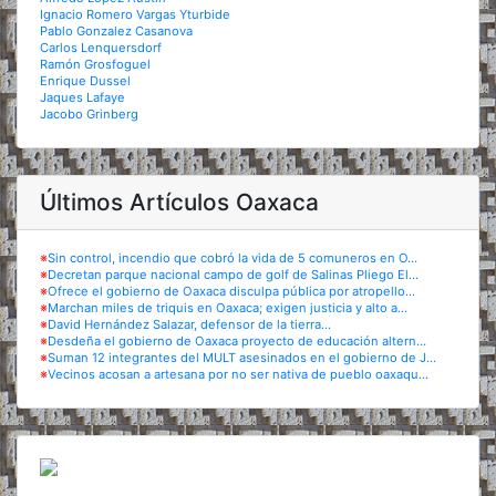
Ignacio Romero Vargas Yturbide
Pablo Gonzalez Casanova
Carlos Lenquersdorf
Ramón Grosfoguel
Enrique Dussel
Jaques Lafaye
Jacobo Grinberg
Últimos Artículos Oaxaca
※
Sin control, incendio que cobró la vida de 5 comuneros en O...
※
Decretan parque nacional campo de golf de Salinas Pliego El...
※
Ofrece el gobierno de Oaxaca disculpa pública por atropello...
※
Marchan miles de triquis en Oaxaca; exigen justicia y alto a...
※
David Hernández Salazar, defensor de la tierra...
※
Desdeña el gobierno de Oaxaca proyecto de educación altern...
※
Suman 12 integrantes del MULT asesinados en el gobierno de J...
※
Vecinos acosan a artesana por no ser nativa de pueblo oaxaqu...