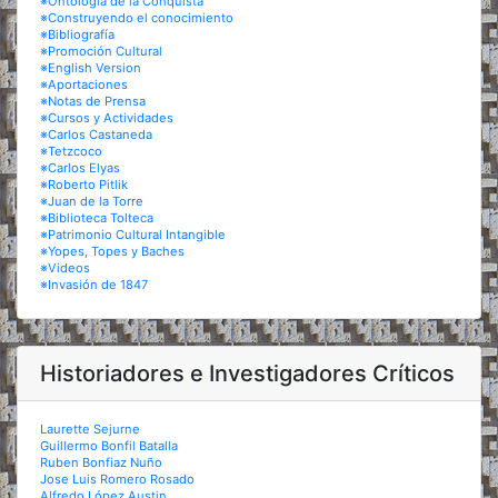
※Ontología de la Conquista
※Construyendo el conocimiento
※Bibliografía
※Promoción Cultural
※English Version
※Aportaciones
※Notas de Prensa
※Cursos y Actividades
※Carlos Castaneda
※Tetzcoco
※Carlos Elyas
※Roberto Pitlik
※Juan de la Torre
※Biblioteca Tolteca
※Patrimonio Cultural Intangible
※Yopes, Topes y Baches
※Videos
※Invasión de 1847
Historiadores e Investigadores Críticos
Laurette Sejurne
Guillermo Bonfil Batalla
Ruben Bonfiaz Nuño
Jose Luis Romero Rosado
Alfredo López Austin