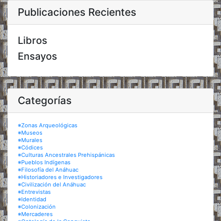
Publicaciones Recientes
Libros
Ensayos
Categorías
※Zonas Arqueológicas
※Museos
※Murales
※Códices
※Culturas Ancestrales Prehispánicas
※Pueblos Indígenas
※Filosofía del Anáhuac
※Historiadores e Investigadores
※Civilización del Anáhuac
※Entrevistas
※Identidad
※Colonización
※Mercaderes