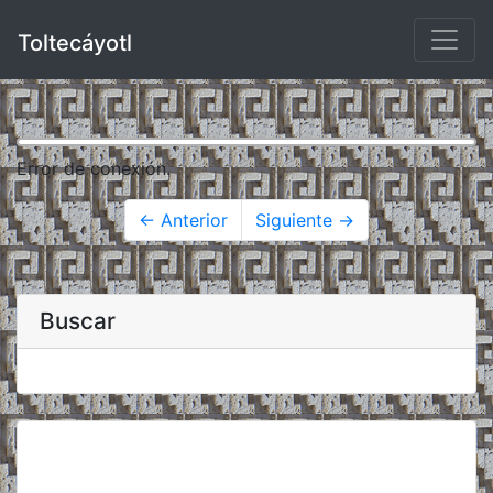
Toltecáyotl
Error de conexión.
← Anterior
Siguiente →
Buscar