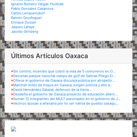
Ignacio Romero Vargas Yturbide
Pablo Gonzalez Casanova
Carlos Lenquersdorf
Ramón Grosfoguel
Enrique Dussel
Jaques Lafaye
Jacobo Grinberg
Últimos Artículos Oaxaca
※
Sin control, incendio que cobró la vida de 5 comuneros en O...
※
Decretan parque nacional campo de golf de Salinas Pliego El...
※
Ofrece el gobierno de Oaxaca disculpa pública por atropello...
※
Marchan miles de triquis en Oaxaca; exigen justicia y alto a...
※
David Hernández Salazar, defensor de la tierra...
※
Desdeña el gobierno de Oaxaca proyecto de educación altern...
※
Suman 12 integrantes del MULT asesinados en el gobierno de J...
※
Vecinos acosan a artesana por no ser nativa de pueblo oaxaqu...