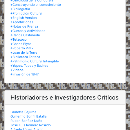
※Ontología de la Conquista
※Construyendo el conocimiento
※Bibliografía
※Promoción Cultural
※English Version
※Aportaciones
※Notas de Prensa
※Cursos y Actividades
※Carlos Castaneda
※Tetzcoco
※Carlos Elyas
※Roberto Pitlik
※Juan de la Torre
※Biblioteca Tolteca
※Patrimonio Cultural Intangible
※Yopes, Topes y Baches
※Videos
※Invasión de 1847
Historiadores e Investigadores Críticos
Laurette Sejurne
Guillermo Bonfil Batalla
Ruben Bonfiaz Nuño
Jose Luis Romero Rosado
Alfredo López Austin