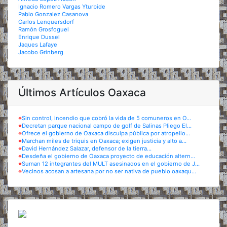
Ignacio Romero Vargas Yturbide
Pablo Gonzalez Casanova
Carlos Lenquersdorf
Ramón Grosfoguel
Enrique Dussel
Jaques Lafaye
Jacobo Grinberg
Últimos Artículos Oaxaca
※
Sin control, incendio que cobró la vida de 5 comuneros en O...
※
Decretan parque nacional campo de golf de Salinas Pliego El...
※
Ofrece el gobierno de Oaxaca disculpa pública por atropello...
※
Marchan miles de triquis en Oaxaca; exigen justicia y alto a...
※
David Hernández Salazar, defensor de la tierra...
※
Desdeña el gobierno de Oaxaca proyecto de educación altern...
※
Suman 12 integrantes del MULT asesinados en el gobierno de J...
※
Vecinos acosan a artesana por no ser nativa de pueblo oaxaqu...