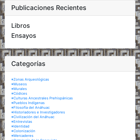
Publicaciones Recientes
Libros
Ensayos
Categorías
※Zonas Arqueológicas
※Museos
※Murales
※Códices
※Culturas Ancestrales Prehispánicas
※Pueblos Indígenas
※Filosofía del Anáhuac
※Historiadores e Investigadores
※Civilización del Anáhuac
※Entrevistas
※Identidad
※Colonización
※Mercaderes