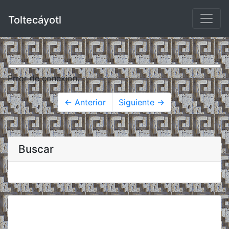
Toltecáyotl
Error de conexión.
← Anterior
Siguiente →
Buscar