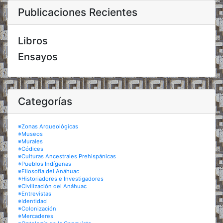
Publicaciones Recientes
Libros
Ensayos
Categorías
※Zonas Arqueológicas
※Museos
※Murales
※Códices
※Culturas Ancestrales Prehispánicas
※Pueblos Indígenas
※Filosofía del Anáhuac
※Historiadores e Investigadores
※Civilización del Anáhuac
※Entrevistas
※Identidad
※Colonización
※Mercaderes