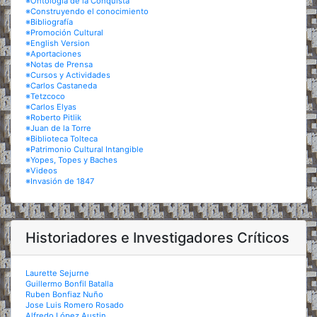
※Ontología de la Conquista
※Construyendo el conocimiento
※Bibliografía
※Promoción Cultural
※English Version
※Aportaciones
※Notas de Prensa
※Cursos y Actividades
※Carlos Castaneda
※Tetzcoco
※Carlos Elyas
※Roberto Pitlik
※Juan de la Torre
※Biblioteca Tolteca
※Patrimonio Cultural Intangible
※Yopes, Topes y Baches
※Videos
※Invasión de 1847
Historiadores e Investigadores Críticos
Laurette Sejurne
Guillermo Bonfil Batalla
Ruben Bonfiaz Nuño
Jose Luis Romero Rosado
Alfredo López Austin