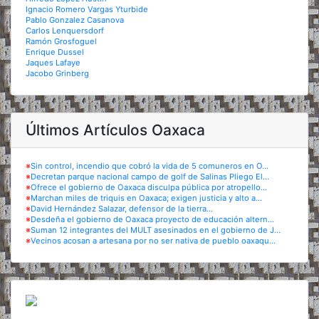
Ignacio Romero Vargas Yturbide
Pablo Gonzalez Casanova
Carlos Lenquersdorf
Ramón Grosfoguel
Enrique Dussel
Jaques Lafaye
Jacobo Grinberg
Últimos Artículos Oaxaca
※
Sin control, incendio que cobró la vida de 5 comuneros en O...
※
Decretan parque nacional campo de golf de Salinas Pliego El...
※
Ofrece el gobierno de Oaxaca disculpa pública por atropello...
※
Marchan miles de triquis en Oaxaca; exigen justicia y alto a...
※
David Hernández Salazar, defensor de la tierra...
※
Desdeña el gobierno de Oaxaca proyecto de educación altern...
※
Suman 12 integrantes del MULT asesinados en el gobierno de J...
※
Vecinos acosan a artesana por no ser nativa de pueblo oaxaqu...