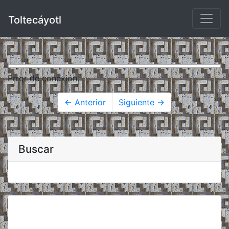
Toltecáyotl
Error de conexión.
← Anterior
Siguiente →
Buscar