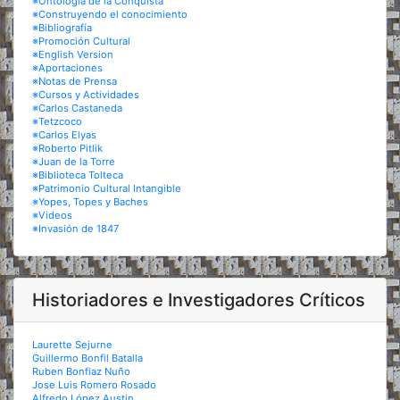
※Ontología de la Conquista
※Construyendo el conocimiento
※Bibliografía
※Promoción Cultural
※English Version
※Aportaciones
※Notas de Prensa
※Cursos y Actividades
※Carlos Castaneda
※Tetzcoco
※Carlos Elyas
※Roberto Pitlik
※Juan de la Torre
※Biblioteca Tolteca
※Patrimonio Cultural Intangible
※Yopes, Topes y Baches
※Videos
※Invasión de 1847
Historiadores e Investigadores Críticos
Laurette Sejurne
Guillermo Bonfil Batalla
Ruben Bonfiaz Nuño
Jose Luis Romero Rosado
Alfredo López Austin