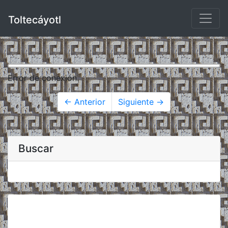
Toltecáyotl
Error de conexión.
← Anterior
Siguiente →
Buscar