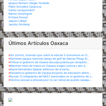
Ignacio Romero Vargas Yturbide
Pablo Gonzalez Casanova
Carlos Lenquersdorf
Ramón Grosfoguel
Enrique Dussel
Jaques Lafaye
Jacobo Grinberg
Últimos Artículos Oaxaca
※
Sin control, incendio que cobró la vida de 5 comuneros en O...
※
Decretan parque nacional campo de golf de Salinas Pliego El...
※
Ofrece el gobierno de Oaxaca disculpa pública por atropello...
※
Marchan miles de triquis en Oaxaca; exigen justicia y alto a...
※
David Hernández Salazar, defensor de la tierra...
※
Desdeña el gobierno de Oaxaca proyecto de educación altern...
※
Suman 12 integrantes del MULT asesinados en el gobierno de J...
※
Vecinos acosan a artesana por no ser nativa de pueblo oaxaqu...