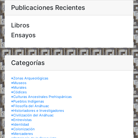
Publicaciones Recientes
Libros
Ensayos
Categorías
※Zonas Arqueológicas
※Museos
※Murales
※Códices
※Culturas Ancestrales Prehispánicas
※Pueblos Indígenas
※Filosofía del Anáhuac
※Historiadores e Investigadores
※Civilización del Anáhuac
※Entrevistas
※Identidad
※Colonización
※Mercaderes