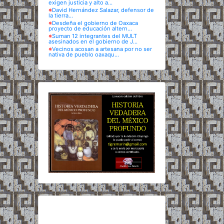
exigen justicia y alto a...
※
David Hernández Salazar, defensor de
la tierra...
※
Desdeña el gobierno de Oaxaca
proyecto de educación altern...
※
Suman 12 integrantes del MULT
asesinados en el gobierno de J...
※
Vecinos acosan a artesana por no ser
nativa de pueblo oaxaqu...