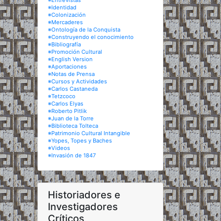
※Entrevistas
※Identidad
※Colonización
※Mercaderes
※Ontología de la Conquista
※Construyendo el conocimiento
※Bibliografía
※Promoción Cultural
※English Version
※Aportaciones
※Notas de Prensa
※Cursos y Actividades
※Carlos Castaneda
※Tetzcoco
※Carlos Elyas
※Roberto Pitlik
※Juan de la Torre
※Biblioteca Tolteca
※Patrimonio Cultural Intangible
※Yopes, Topes y Baches
※Videos
※Invasión de 1847
Historiadores e
Investigadores
Críticos