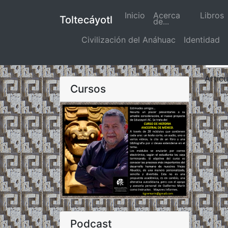
Inicio
(actual)
Acerca
Libros
Toltecáyotl
de...
Civilización del Anáhuac
Identidad
Artíc
Cursos
Podcast