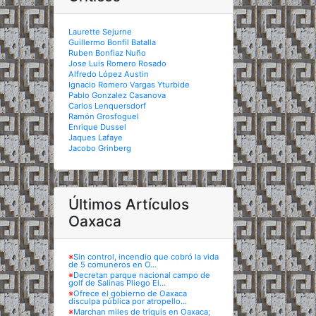
Laurette Sejurne
Guillermo Bonfil Batalla
Ruben Bonfiaz Nuño
Jose Luis Romero Rosado
Alfredo López Austin
Ignacio Romero Vargas Yturbide
Pablo Gonzalez Casanova
Carlos Lenquersdorf
Ramón Grosfoguel
Enrique Dussel
Jaques Lafaye
Jacobo Grinberg
Últimos Artículos
Oaxaca
※
Sin control, incendio que cobró la vida
de 5 comuneros en O...
※
Decretan parque nacional campo de
golf de Salinas Pliego El...
※
Ofrece el gobierno de Oaxaca
disculpa pública por atropello...
※
Marchan miles de triquis en Oaxaca;