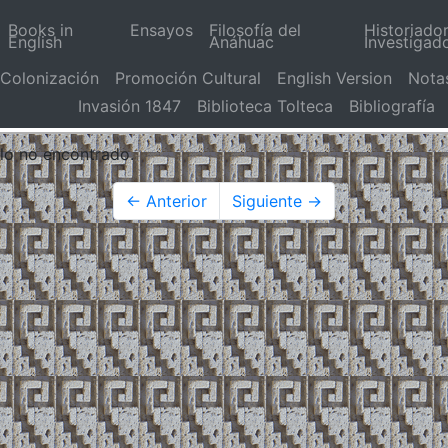
Books in
Ensayos
Filosofía del
Historiado
English
Anáhuac
Investigad
Colonización
Promoción Cultural
English Version
Nota
Invasión 1847
Biblioteca Tolteca
Bibliografía
ulo no encontrado.
← Anterior
Siguiente →