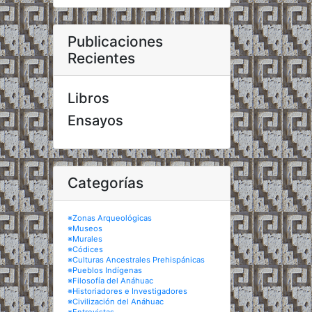
Publicaciones
Recientes
Libros
Ensayos
Categorías
※Zonas Arqueológicas
※Museos
※Murales
※Códices
※Culturas Ancestrales Prehispánicas
※Pueblos Indígenas
※Filosofía del Anáhuac
※Historiadores e Investigadores
※Civilización del Anáhuac