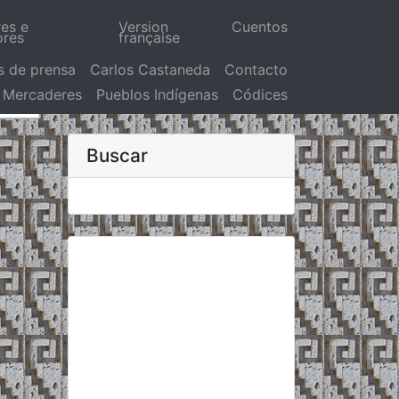
res e
Version
Cuentos
ores
française
s de prensa
Carlos Castaneda
Contacto
Mercaderes
Pueblos Indígenas
Códices
Buscar