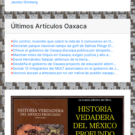
Jacobo Grinberg
Últimos Artículos Oaxaca
※
Sin control, incendio que cobró la vida de 5 comuneros en O...
※
Decretan parque nacional campo de golf de Salinas Pliego El...
※
Ofrece el gobierno de Oaxaca disculpa pública por atropello...
※
Marchan miles de triquis en Oaxaca; exigen justicia y alto a...
※
David Hernández Salazar, defensor de la tierra...
※
Desdeña el gobierno de Oaxaca proyecto de educación altern...
※
Suman 12 integrantes del MULT asesinados en el gobierno de J...
※
Vecinos acosan a artesana por no ser nativa de pueblo oaxaqu...