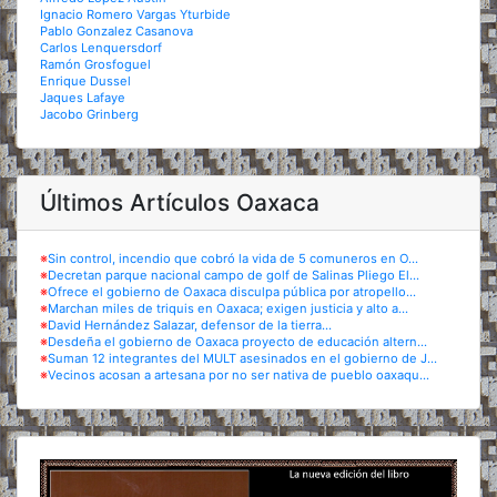
Ignacio Romero Vargas Yturbide
Pablo Gonzalez Casanova
Carlos Lenquersdorf
Ramón Grosfoguel
Enrique Dussel
Jaques Lafaye
Jacobo Grinberg
Últimos Artículos Oaxaca
※
Sin control, incendio que cobró la vida de 5 comuneros en O...
※
Decretan parque nacional campo de golf de Salinas Pliego El...
※
Ofrece el gobierno de Oaxaca disculpa pública por atropello...
※
Marchan miles de triquis en Oaxaca; exigen justicia y alto a...
※
David Hernández Salazar, defensor de la tierra...
※
Desdeña el gobierno de Oaxaca proyecto de educación altern...
※
Suman 12 integrantes del MULT asesinados en el gobierno de J...
※
Vecinos acosan a artesana por no ser nativa de pueblo oaxaqu...