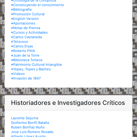
※Ontología de la Conquista
※Construyendo el conocimiento
※Bibliografía
※Promoción Cultural
※English Version
※Aportaciones
※Notas de Prensa
※Cursos y Actividades
※Carlos Castaneda
※Tetzcoco
※Carlos Elyas
※Roberto Pitlik
※Juan de la Torre
※Biblioteca Tolteca
※Patrimonio Cultural Intangible
※Yopes, Topes y Baches
※Videos
※Invasión de 1847
Historiadores e Investigadores Críticos
Laurette Sejurne
Guillermo Bonfil Batalla
Ruben Bonfiaz Nuño
Jose Luis Romero Rosado
Alfredo López Austin