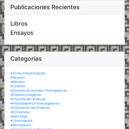
Publicaciones Recientes
Libros
Ensayos
Categorías
※Zonas Arqueológicas
※Museos
※Murales
※Códices
※Culturas Ancestrales Prehispánicas
※Pueblos Indígenas
※Filosofía del Anáhuac
※Historiadores e Investigadores
※Civilización del Anáhuac
※Entrevistas
※Identidad
※Colonización
※Mercaderes