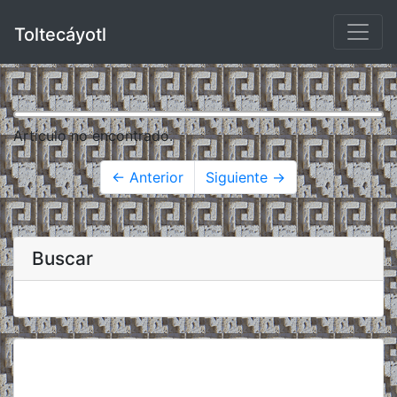
Toltecáyotl
Artículo no encontrado.
← Anterior
Siguiente →
Buscar