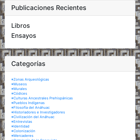
Publicaciones Recientes
Libros
Ensayos
Categorías
※Zonas Arqueológicas
※Museos
※Murales
※Códices
※Culturas Ancestrales Prehispánicas
※Pueblos Indígenas
※Filosofía del Anáhuac
※Historiadores e Investigadores
※Civilización del Anáhuac
※Entrevistas
※Identidad
※Colonización
※Mercaderes