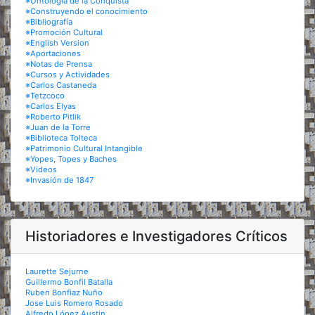
※Ontología de la Conquista
※Construyendo el conocimiento
※Bibliografía
※Promoción Cultural
※English Version
※Aportaciones
※Notas de Prensa
※Cursos y Actividades
※Carlos Castaneda
※Tetzcoco
※Carlos Elyas
※Roberto Pitlik
※Juan de la Torre
※Biblioteca Tolteca
※Patrimonio Cultural Intangible
※Yopes, Topes y Baches
※Videos
※Invasión de 1847
Historiadores e Investigadores Críticos
Laurette Sejurne
Guillermo Bonfil Batalla
Ruben Bonfiaz Nuño
Jose Luis Romero Rosado
Alfredo López Austin