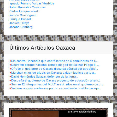
Ignacio Romero Vargas Yturbide
Pablo Gonzalez Casanova
Carlos Lenquersdorf
Ramón Grosfoguel
Enrique Dussel
Jaques Lafaye
Jacobo Grinberg
Últimos Artículos Oaxaca
※
Sin control, incendio que cobró la vida de 5 comuneros en O...
※
Decretan parque nacional campo de golf de Salinas Pliego El...
※
Ofrece el gobierno de Oaxaca disculpa pública por atropello...
※
Marchan miles de triquis en Oaxaca; exigen justicia y alto a...
※
David Hernández Salazar, defensor de la tierra...
※
Desdeña el gobierno de Oaxaca proyecto de educación altern...
※
Suman 12 integrantes del MULT asesinados en el gobierno de J...
※
Vecinos acosan a artesana por no ser nativa de pueblo oaxaqu...