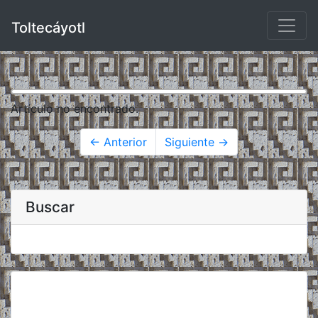
Toltecáyotl
Artículo no encontrado.
← Anterior
Siguiente →
Buscar