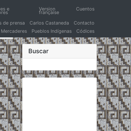
res e
Version
Cuentos
ores
française
s de prensa
Carlos Castaneda
Contacto
Mercaderes
Pueblos Indígenas
Códices
Buscar