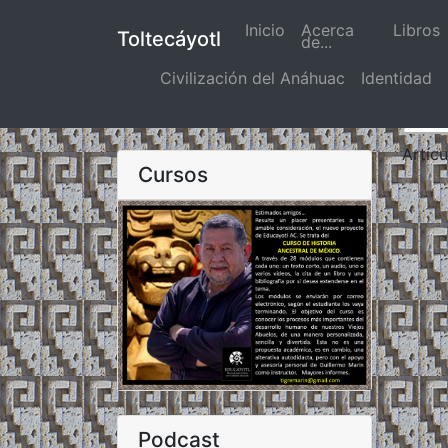
Inicio
(actual)
Acerca
Libros
Toltecáyotl
de...
Civilización del Anáhuac
Identidad
Artíc
Cursos
Podcast