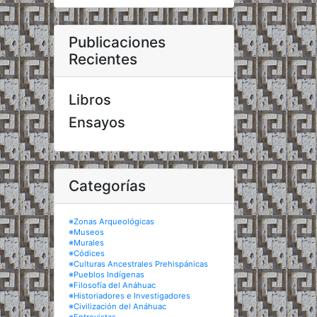
Publicaciones
Recientes
Libros
Ensayos
Categorías
※Zonas Arqueológicas
※Museos
※Murales
※Códices
※Culturas Ancestrales Prehispánicas
※Pueblos Indígenas
※Filosofía del Anáhuac
※Historiadores e Investigadores
※Civilización del Anáhuac