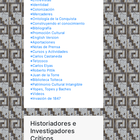
※Entrevistas
※Identidad
※Colonización
※Mercaderes
※Ontología de la Conquista
※Construyendo el conocimiento
※Bibliografía
※Promoción Cultural
※English Version
※Aportaciones
※Notas de Prensa
※Cursos y Actividades
※Carlos Castaneda
※Tetzcoco
※Carlos Elyas
※Roberto Pitlik
※Juan de la Torre
※Biblioteca Tolteca
※Patrimonio Cultural Intangible
※Yopes, Topes y Baches
※Videos
※Invasión de 1847
Historiadores e
Investigadores
Críticos