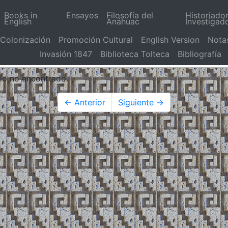
Books in
Ensayos
Filosofía del
Historiado
English
Anáhuac
Investigad
Colonización
Promoción Cultural
English Version
Nota
Invasión 1847
Biblioteca Tolteca
Bibliografía
ulo no encontrado.
← Anterior
Siguiente →