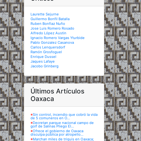
Laurette Sejurne
Guillermo Bonfil Batalla
Ruben Bonfiaz Nuño
Jose Luis Romero Rosado
Alfredo López Austin
Ignacio Romero Vargas Yturbide
Pablo Gonzalez Casanova
Carlos Lenquersdorf
Ramón Grosfoguel
Enrique Dussel
Jaques Lafaye
Jacobo Grinberg
Últimos Artículos
Oaxaca
※
Sin control, incendio que cobró la vida
de 5 comuneros en O...
※
Decretan parque nacional campo de
golf de Salinas Pliego El...
※
Ofrece el gobierno de Oaxaca
disculpa pública por atropello...
※
Marchan miles de triquis en Oaxaca;