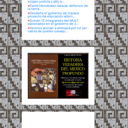
exigen justicia y alto a...
※
David Hernández Salazar, defensor de
la tierra...
※
Desdeña el gobierno de Oaxaca
proyecto de educación altern...
※
Suman 12 integrantes del MULT
asesinados en el gobierno de J...
※
Vecinos acosan a artesana por no ser
nativa de pueblo oaxaqu...