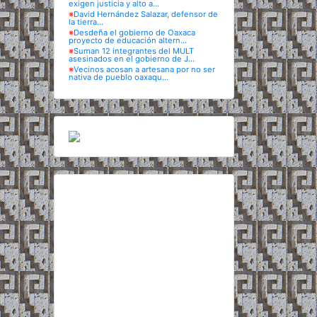
exigen justicia y alto a...
※
David Hernández Salazar, defensor de
la tierra...
※
Desdeña el gobierno de Oaxaca
proyecto de educación altern...
※
Suman 12 integrantes del MULT
asesinados en el gobierno de J...
※
Vecinos acosan a artesana por no ser
nativa de pueblo oaxaqu...