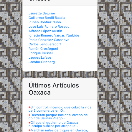
Laurette Sejurne
Guillermo Bonfil Batalla
Ruben Bonfiaz Nuño
Jose Luis Romero Rosado
Alfredo López Austin
Ignacio Romero Vargas Yturbide
Pablo Gonzalez Casanova
Carlos Lenquersdorf
Ramón Grosfoguel
Enrique Dussel
Jaques Lafaye
Jacobo Grinberg
Últimos Artículos
Oaxaca
※
Sin control, incendio que cobró la vida
de 5 comuneros en O...
※
Decretan parque nacional campo de
golf de Salinas Pliego El...
※
Ofrece el gobierno de Oaxaca
disculpa pública por atropello...
※
Marchan miles de triquis en Oaxaca;