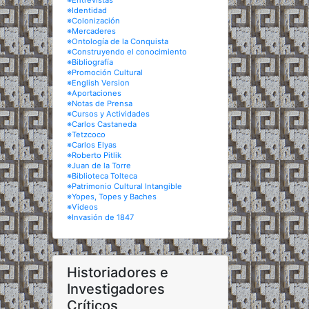
※Entrevistas
※Identidad
※Colonización
※Mercaderes
※Ontología de la Conquista
※Construyendo el conocimiento
※Bibliografía
※Promoción Cultural
※English Version
※Aportaciones
※Notas de Prensa
※Cursos y Actividades
※Carlos Castaneda
※Tetzcoco
※Carlos Elyas
※Roberto Pitlik
※Juan de la Torre
※Biblioteca Tolteca
※Patrimonio Cultural Intangible
※Yopes, Topes y Baches
※Videos
※Invasión de 1847
Historiadores e
Investigadores
Críticos