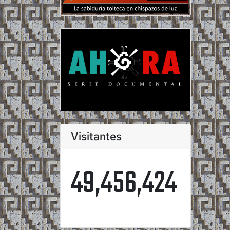
Visitantes
49,456,424