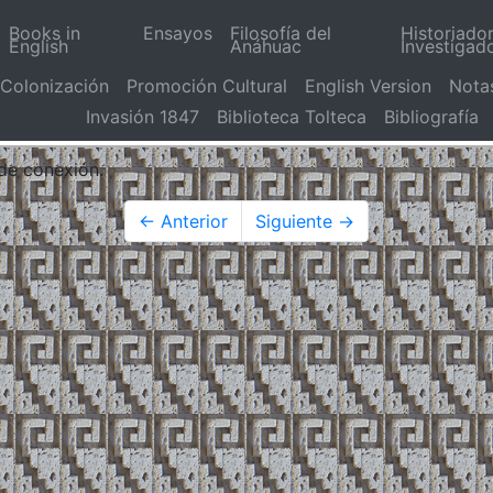
Books in
Ensayos
Filosofía del
Historiado
English
Anáhuac
Investigad
Colonización
Promoción Cultural
English Version
Nota
Invasión 1847
Biblioteca Tolteca
Bibliografía
 de conexión.
← Anterior
Siguiente →