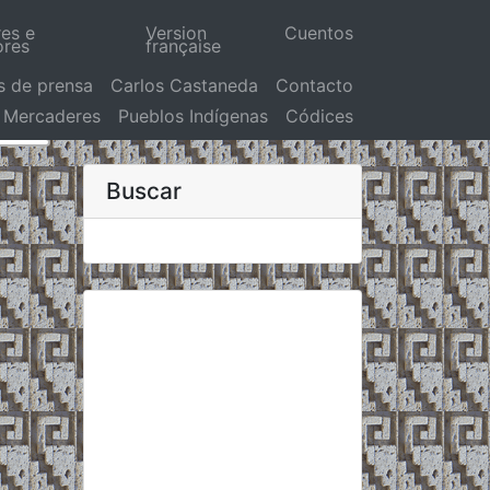
res e
Version
Cuentos
ores
française
s de prensa
Carlos Castaneda
Contacto
Mercaderes
Pueblos Indígenas
Códices
Buscar