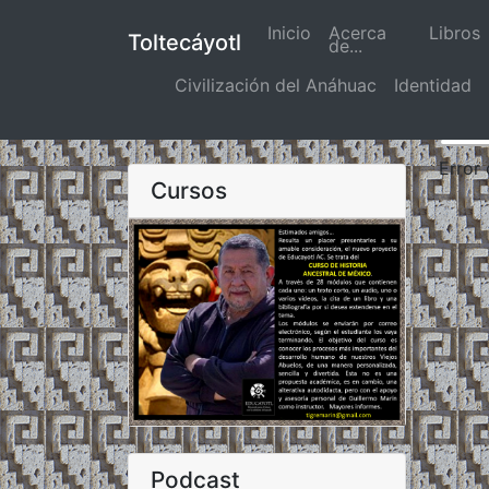
Inicio
(actual)
Acerca
Libros
Toltecáyotl
de...
Civilización del Anáhuac
Identidad
Error
Cursos
Podcast