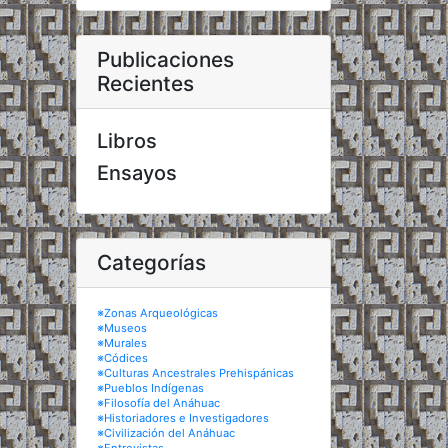
Publicaciones
Recientes
Libros
Ensayos
Categorías
※Zonas Arqueológicas
※Museos
※Murales
※Códices
※Culturas Ancestrales Prehispánicas
※Pueblos Indígenas
※Filosofía del Anáhuac
※Historiadores e Investigadores
※Civilización del Anáhuac