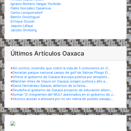
Ignacio Romero Vargas Yturbide
Pablo Gonzalez Casanova
Carlos Lenquersdorf
Ramón Grosfoguel
Enrique Dussel
Jaques Lafaye
Jacobo Grinberg
Últimos Artículos Oaxaca
※
Sin control, incendio que cobró la vida de 5 comuneros en O...
※
Decretan parque nacional campo de golf de Salinas Pliego El...
※
Ofrece el gobierno de Oaxaca disculpa pública por atropello...
※
Marchan miles de triquis en Oaxaca; exigen justicia y alto a...
※
David Hernández Salazar, defensor de la tierra...
※
Desdeña el gobierno de Oaxaca proyecto de educación altern...
※
Suman 12 integrantes del MULT asesinados en el gobierno de J...
※
Vecinos acosan a artesana por no ser nativa de pueblo oaxaqu...