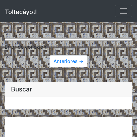
Toltecáyotl
Error de conexión.
Anteriores →
Buscar