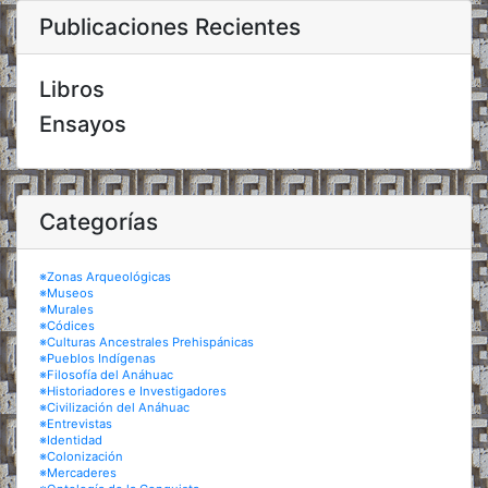
Publicaciones Recientes
Libros
Ensayos
Categorías
※Zonas Arqueológicas
※Museos
※Murales
※Códices
※Culturas Ancestrales Prehispánicas
※Pueblos Indígenas
※Filosofía del Anáhuac
※Historiadores e Investigadores
※Civilización del Anáhuac
※Entrevistas
※Identidad
※Colonización
※Mercaderes