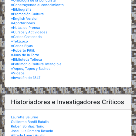
※Ontología de la Conquista
※Construyendo el conocimiento
※Bibliografía
※Promoción Cultural
※English Version
※Aportaciones
※Notas de Prensa
※Cursos y Actividades
※Carlos Castaneda
※Tetzcoco
※Carlos Elyas
※Roberto Pitlik
※Juan de la Torre
※Biblioteca Tolteca
※Patrimonio Cultural Intangible
※Yopes, Topes y Baches
※Videos
※Invasión de 1847
Historiadores e Investigadores Críticos
Laurette Sejurne
Guillermo Bonfil Batalla
Ruben Bonfiaz Nuño
Jose Luis Romero Rosado
Alfredo López Austin