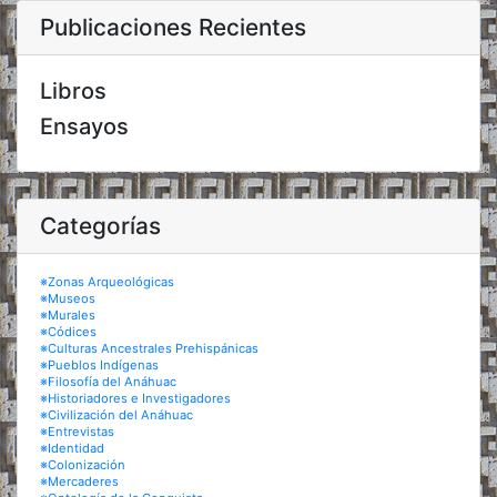
Publicaciones Recientes
Libros
Ensayos
Categorías
※Zonas Arqueológicas
※Museos
※Murales
※Códices
※Culturas Ancestrales Prehispánicas
※Pueblos Indígenas
※Filosofía del Anáhuac
※Historiadores e Investigadores
※Civilización del Anáhuac
※Entrevistas
※Identidad
※Colonización
※Mercaderes