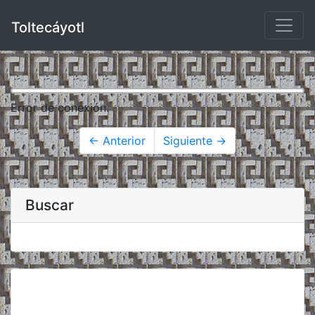
Toltecáyotl
Error de conexión.
← Anterior
Siguiente →
Buscar