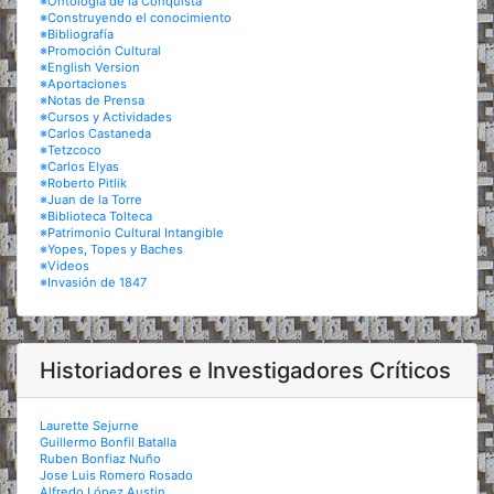
※Ontología de la Conquista
※Construyendo el conocimiento
※Bibliografía
※Promoción Cultural
※English Version
※Aportaciones
※Notas de Prensa
※Cursos y Actividades
※Carlos Castaneda
※Tetzcoco
※Carlos Elyas
※Roberto Pitlik
※Juan de la Torre
※Biblioteca Tolteca
※Patrimonio Cultural Intangible
※Yopes, Topes y Baches
※Videos
※Invasión de 1847
Historiadores e Investigadores Críticos
Laurette Sejurne
Guillermo Bonfil Batalla
Ruben Bonfiaz Nuño
Jose Luis Romero Rosado
Alfredo López Austin