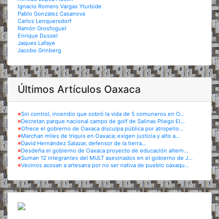
Ignacio Romero Vargas Yturbide
Pablo Gonzalez Casanova
Carlos Lenquersdorf
Ramón Grosfoguel
Enrique Dussel
Jaques Lafaye
Jacobo Grinberg
Últimos Artículos Oaxaca
※
Sin control, incendio que cobró la vida de 5 comuneros en O...
※
Decretan parque nacional campo de golf de Salinas Pliego El...
※
Ofrece el gobierno de Oaxaca disculpa pública por atropello...
※
Marchan miles de triquis en Oaxaca; exigen justicia y alto a...
※
David Hernández Salazar, defensor de la tierra...
※
Desdeña el gobierno de Oaxaca proyecto de educación altern...
※
Suman 12 integrantes del MULT asesinados en el gobierno de J...
※
Vecinos acosan a artesana por no ser nativa de pueblo oaxaqu...