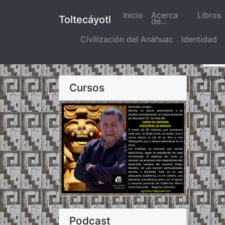
Inicio
(actual)
Acerca
Libros
Toltecáyotl
de...
Civilización del Anáhuac
Identidad
Error
Cursos
Podcast