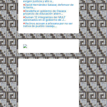
exigen justicia y alto a...
※
David Hernández Salazar, defensor de
la tierra...
※
Desdeña el gobierno de Oaxaca
proyecto de educación altern...
※
Suman 12 integrantes del MULT
asesinados en el gobierno de J...
※
Vecinos acosan a artesana por no ser
nativa de pueblo oaxaqu...