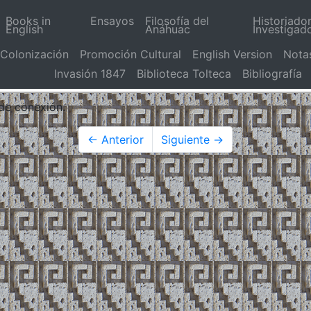
Books in
Ensayos
Filosofía del
Historiado
English
Anáhuac
Investigad
Colonización
Promoción Cultural
English Version
Nota
Invasión 1847
Biblioteca Tolteca
Bibliografía
 de conexión.
← Anterior
Siguiente →