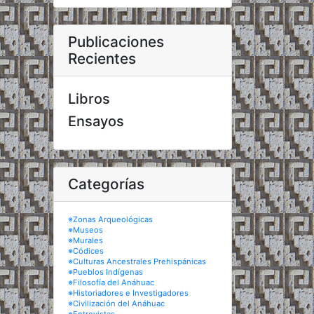
Publicaciones
Recientes
Libros
Ensayos
Categorías
※Zonas Arqueológicas
※Museos
※Murales
※Códices
※Culturas Ancestrales Prehispánicas
※Pueblos Indígenas
※Filosofía del Anáhuac
※Historiadores e Investigadores
※Civilización del Anáhuac