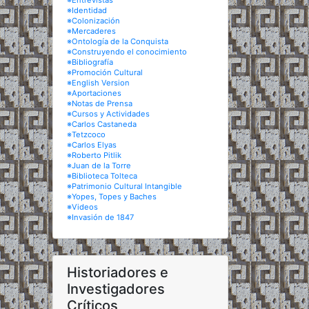
※Entrevistas
※Identidad
※Colonización
※Mercaderes
※Ontología de la Conquista
※Construyendo el conocimiento
※Bibliografía
※Promoción Cultural
※English Version
※Aportaciones
※Notas de Prensa
※Cursos y Actividades
※Carlos Castaneda
※Tetzcoco
※Carlos Elyas
※Roberto Pitlik
※Juan de la Torre
※Biblioteca Tolteca
※Patrimonio Cultural Intangible
※Yopes, Topes y Baches
※Videos
※Invasión de 1847
Historiadores e
Investigadores
Críticos