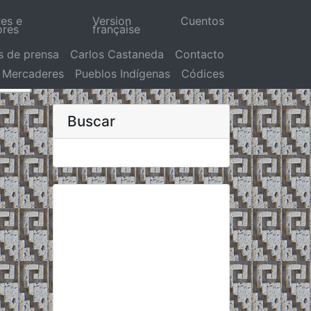
res e
Version
Cuentos
ores
française
s de prensa
Carlos Castaneda
Contacto
Mercaderes
Pueblos Indígenas
Códices
Buscar