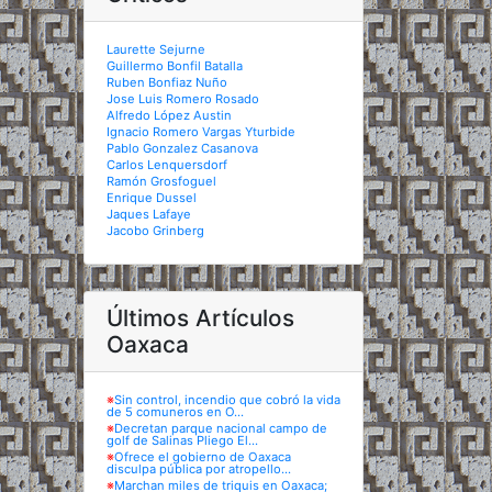
Laurette Sejurne
Guillermo Bonfil Batalla
Ruben Bonfiaz Nuño
Jose Luis Romero Rosado
Alfredo López Austin
Ignacio Romero Vargas Yturbide
Pablo Gonzalez Casanova
Carlos Lenquersdorf
Ramón Grosfoguel
Enrique Dussel
Jaques Lafaye
Jacobo Grinberg
Últimos Artículos
Oaxaca
※
Sin control, incendio que cobró la vida
de 5 comuneros en O...
※
Decretan parque nacional campo de
golf de Salinas Pliego El...
※
Ofrece el gobierno de Oaxaca
disculpa pública por atropello...
※
Marchan miles de triquis en Oaxaca;