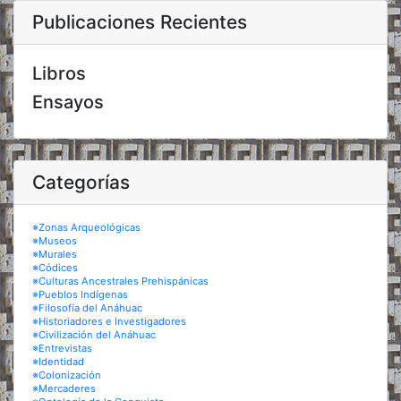
Publicaciones Recientes
Libros
Ensayos
Categorías
※Zonas Arqueológicas
※Museos
※Murales
※Códices
※Culturas Ancestrales Prehispánicas
※Pueblos Indígenas
※Filosofía del Anáhuac
※Historiadores e Investigadores
※Civilización del Anáhuac
※Entrevistas
※Identidad
※Colonización
※Mercaderes