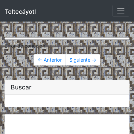
Toltecáyotl
Error de conexión.
← Anterior
Siguiente →
Buscar