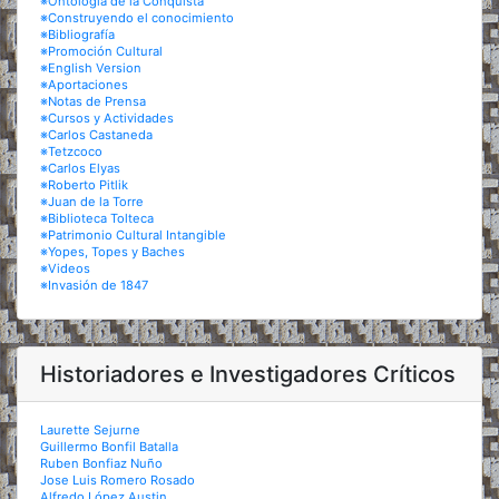
※Ontología de la Conquista
※Construyendo el conocimiento
※Bibliografía
※Promoción Cultural
※English Version
※Aportaciones
※Notas de Prensa
※Cursos y Actividades
※Carlos Castaneda
※Tetzcoco
※Carlos Elyas
※Roberto Pitlik
※Juan de la Torre
※Biblioteca Tolteca
※Patrimonio Cultural Intangible
※Yopes, Topes y Baches
※Videos
※Invasión de 1847
Historiadores e Investigadores Críticos
Laurette Sejurne
Guillermo Bonfil Batalla
Ruben Bonfiaz Nuño
Jose Luis Romero Rosado
Alfredo López Austin