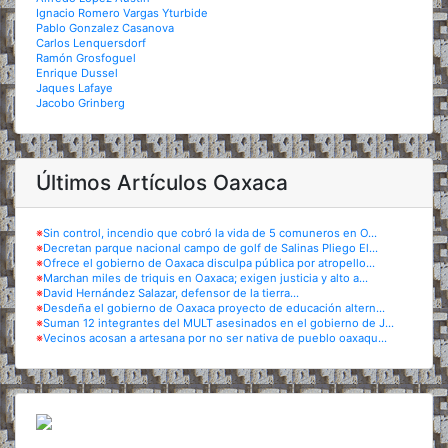
Ignacio Romero Vargas Yturbide
Pablo Gonzalez Casanova
Carlos Lenquersdorf
Ramón Grosfoguel
Enrique Dussel
Jaques Lafaye
Jacobo Grinberg
Últimos Artículos Oaxaca
※
Sin control, incendio que cobró la vida de 5 comuneros en O...
※
Decretan parque nacional campo de golf de Salinas Pliego El...
※
Ofrece el gobierno de Oaxaca disculpa pública por atropello...
※
Marchan miles de triquis en Oaxaca; exigen justicia y alto a...
※
David Hernández Salazar, defensor de la tierra...
※
Desdeña el gobierno de Oaxaca proyecto de educación altern...
※
Suman 12 integrantes del MULT asesinados en el gobierno de J...
※
Vecinos acosan a artesana por no ser nativa de pueblo oaxaqu...